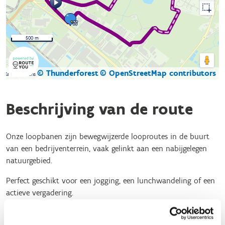
500 m
© Thunderforest
© OpenStreetMap contributors
Kaartgegevens
Beschrijving van de route
Onze loopbanen zijn bewegwijzerde looproutes in de buurt
van een bedrijventerrein, vaak gelinkt aan een nabijgelegen
natuurgebied.
Perfect geschikt voor een jogging, een lunchwandeling of een
actieve vergadering.
De loopbaan in Genk Zuid
is de eerste in Limburg en de
negende in Vlaanderen.