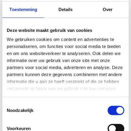
Toestemming
Details
Over
Deze aantrekkelijke loopbaan is een groene route geworden
met vier lussen van in totaal 20 km. Deze lussen variëren in
afstand en gaan o.a. door het Meibos en langs de Zutendaalse
Deze website maakt gebruik van cookies
plas.
We gebruiken cookies om content en advertenties te
De Loopbaanonderbreking: groene lus 3,2 km.
personaliseren, om functies voor social media te bieden
De Baanbreker: oranje lus 4,4 km.
en om ons websiteverkeer te analyseren. Ook delen we
De Burn-out: paarse lus 5,4 km.
informatie over uw gebruik van onze site met onze
De Jogbreak: zwarte lus 6,9 km.
partners voor social media, adverteren en analyse. Deze
partners kunnen deze gegevens combineren met andere
Infobord en vertrek aan GPS, Oosterring 9, Genk-Zuid.
informatie die u aan ze heeft verstrekt of die ze hebben
verzameld op basis van uw gebruik van hun services.
Startplaatsen
Oosterring
9
3600
Genk
Toestemmingsselectie
Noodzakelijk
Voorkeuren