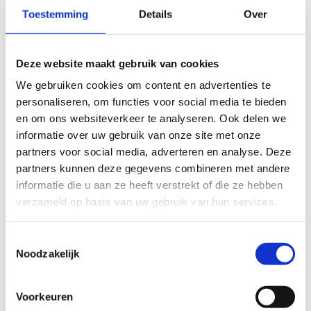
Toestemming
Details
Over
Startplaatsen
Grotestraat
23
9500
Geraardsbergen
Deze website maakt gebruik van cookies
Onkerzelestraat
280
9500
Geraardsbergen
We gebruiken cookies om content en advertenties te
personaliseren, om functies voor social media te bieden
Felicien Cauwelstraat
39
9500
Geraardsbergen
en om ons websiteverkeer te analyseren. Ook delen we
informatie over uw gebruik van onze site met onze
partners voor social media, adverteren en analyse. Deze
partners kunnen deze gegevens combineren met andere
informatie die u aan ze heeft verstrekt of die ze hebben
verzameld op basis van uw gebruik van hun services.
Toestemmingsselectie
Noodzakelijk
Voorkeuren