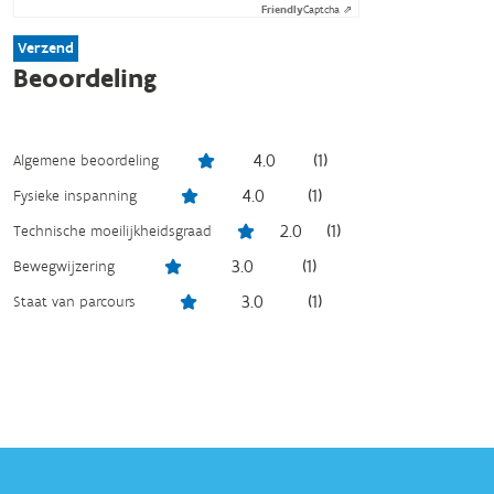
Friendly
Captcha ⇗
Verzend
Beoordeling
4.0
(
1
)
Algemene beoordeling
4.0
(
1
)
Fysieke inspanning
2.0
(
1
)
Technische moeilijkheidsgraad
3.0
(
1
)
Bewegwijzering
3.0
(
1
)
Staat van parcours