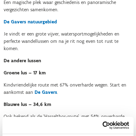
Een magische plek waar geschiedenis en panoramische
vergezichten samenkomen.
De Gavers natuurgebied
Je vindt er een grote vijver, watersportmogelijkheden en
perfecte wandellussen om na je rit nog even tot rust te
komen.
De andere lussen
Groene lus – 17 km
Kindvriendelijke route met 67% onverharde wegen. Start en
aankomst aan
De Gavers
.
Blauwe lus – 34,6 km
Ook bekend als de ‘Hasseltbos-route’, met 54% onverharde
wegen. Start eveneens aan
De Gavers
.