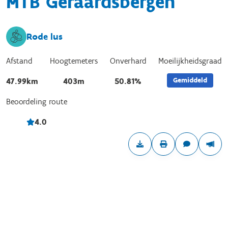
MTB Geraardsbergen
Rode lus
Afstand
Hoogtemeters
Onverhard
Moeilijkheidsgraad
Gemiddeld
47.99km
403m
50.81%
Beoordeling route
4.0