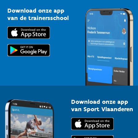
Sportclubs
Kennisplatform
Download onze app
Bedrijven
van de trainersschool
Downloads
Trainers en begeleiders
Voor de pers
Scholen
Topsporters
Organisatoren van sportevenementen
Download onze app
van Sport Vlaanderen