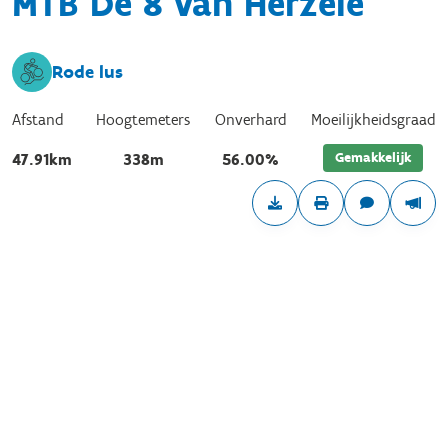
MTB De 8 van Herzele
Rode lus
Afstand
Hoogtemeters
Onverhard
Moeilijkheidsgraad
Gemakkelijk
47.91km
338m
56.00%