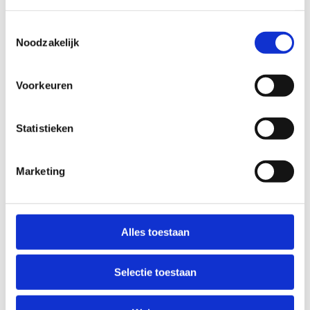
Voor meer informatie over onze routestructuren, neem een
Toestemmingsselectie
kijkje bij de
FAQ
.
Noodzakelijk
Wil je een probleem melden op een route? Ga dan naar
het
Routemeldpunt
.
Voorkeuren
Heb je een vraag, contacteer ons via
sportievevrijetijd@sport.vlaanderen
.​
Statistieken
Marketing
ALGEMENE BEOORDELING *
slecht
goed
Alles toestaan
FYSIEKE INSPANNING
Selectie toestaan
licht
zwaar