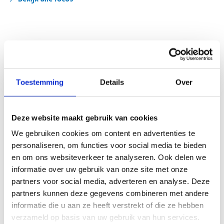
Wat vond je van deze route?
Toestemming
Details
Over
Jouw beoordeling helpt de kwaliteit van de routes in kaart
te brengen en andere mountainbikers te leiden naar de
fijnste plekken.
Deze website maakt gebruik van cookies
In onze
beoordelingsrichtlijnen
vind je tips om een
We gebruiken cookies om content en advertenties te
oprecht nuttige beoordeling te schrijven. Respecteer je
personaliseren, om functies voor social media te bieden
onze richtlijnen niet, dan kunnen wij beslissen jouw
en om ons websiteverkeer te analyseren. Ook delen we
beoordelingen te verwijderen. Wij behouden ons het recht
informatie over uw gebruik van onze site met onze
om kleine aanpassingen aan te brengen in het
partners voor social media, adverteren en analyse. Deze
tekstgedeelte van jouw evaluatie zonder de feitelijke
partners kunnen deze gegevens combineren met andere
inhoud ervan te veranderen, bijvoorbeeld om taalfouten
informatie die u aan ze heeft verstrekt of die ze hebben
en leesbaarheid te verbeteren.​
verzameld op basis van uw gebruik van hun services.