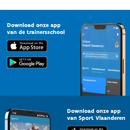
Onze nieuwsbrieven
1210 Brussel
G-sport
Vlaamse Trainersschool
Sportclubs
Kennisplatform
Download onze app
Bedrijven
van de trainersschool
Downloads
Trainers en begeleiders
Voor de pers
Scholen
Topsporters
Organisatoren van sportevenementen
Download onze app
van Sport Vlaanderen