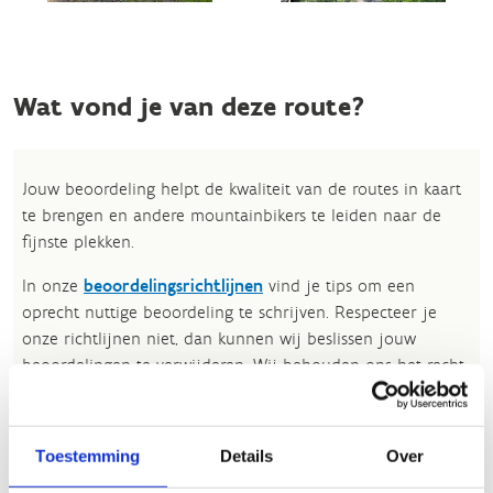
Wat vond je van deze route?
Jouw beoordeling helpt de kwaliteit van de routes in kaart
te brengen en andere mountainbikers te leiden naar de
fijnste plekken.
In onze
beoordelingsrichtlijnen
vind je tips om een
oprecht nuttige beoordeling te schrijven. Respecteer je
onze richtlijnen niet, dan kunnen wij beslissen jouw
beoordelingen te verwijderen. Wij behouden ons het recht
om kleine aanpassingen aan te brengen in het
tekstgedeelte van jouw evaluatie zonder de feitelijke
inhoud ervan te veranderen, bijvoorbeeld om taalfouten
Toestemming
Details
Over
en leesbaarheid te verbeteren.​