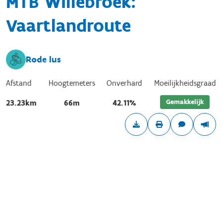
MTB Willebroek:
Vaartlandroute
Rode lus
Afstand
Hoogtemeters
Onverhard
Moeilijkheidsgraad
Gemakkelijk
23.23km
66m
42.11%