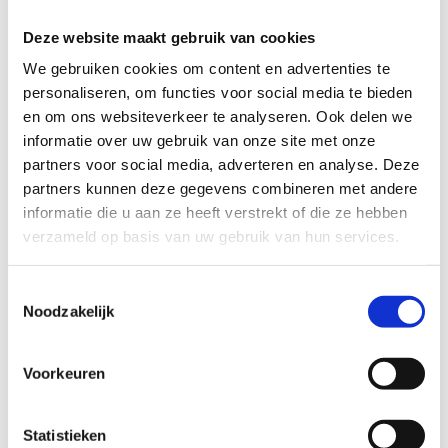
Voor meer informatie over onze routestructuren, neem een
Deze website maakt gebruik van cookies
kijkje bij de
FAQ
.
We gebruiken cookies om content en advertenties te
Wil je een probleem melden op een route? Ga dan naar
personaliseren, om functies voor social media te bieden
het
Routemeldpunt
.
en om ons websiteverkeer te analyseren. Ook delen we
informatie over uw gebruik van onze site met onze
Heb je een vraag, contacteer ons via
partners voor social media, adverteren en analyse. Deze
sportievevrijetijd@sport.vlaanderen
.​
partners kunnen deze gegevens combineren met andere
informatie die u aan ze heeft verstrekt of die ze hebben
verzameld op basis van uw gebruik van hun services.
ALGEMENE BEOORDELING *
Toestemmingsselectie
Noodzakelijk
slecht
goed
FYSIEKE INSPANNING
Voorkeuren
Statistieken
licht
zwaar