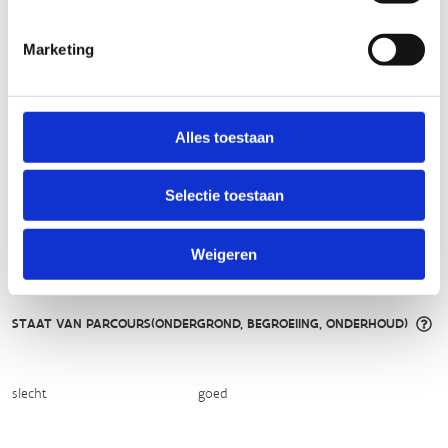
TECHNISCHE MOEILIJKHEIDSGRAAD
Marketing
makkelijk
moeilijk
Alles toestaan
BEWEGWIJZERING
TIP:
ontbrekende signalisatie kan je melden via het
Selectie toestaan
Routemeldpunt
Weigeren
slecht
goed
STAAT VAN PARCOURS(ONDERGROND, BEGROEIING, ONDERHOUD)
slecht
goed