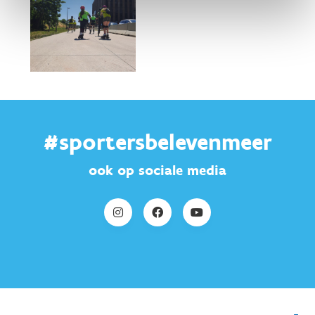
#sportersbelevenmeer
ook op sociale media