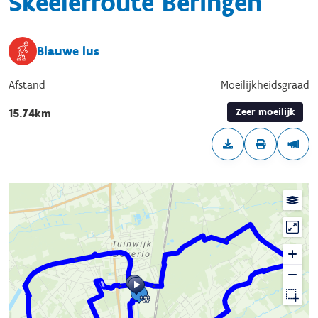
Skeelerroute Beringen
Blauwe lus
Afstand
Moeilijkheidsgraad
Zeer moeilijk
15.74km