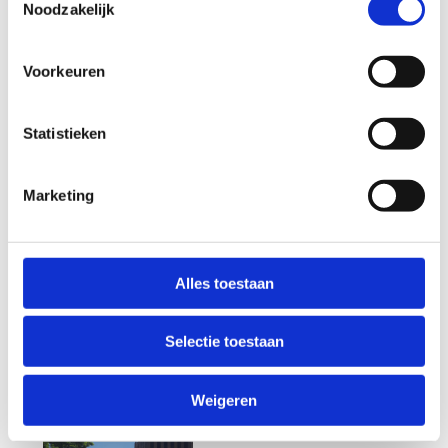
Noodzakelijk
Startplaatsen
be-MINE
3
3582
Beringen
Voorkeuren
Statistieken
Marketing
Alles toestaan
Selectie toestaan
Weigeren