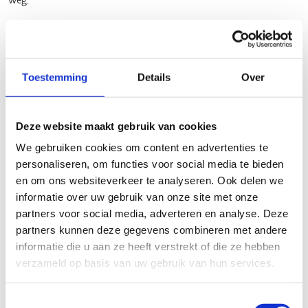
🟢
Voor beginners - 8 km
Een toegankelijke route voor wie net begint of gewoon rustig
wil genieten.
Toestemming
Details
Over
🔵
Voor gevorderden - 15 km
Ideaal als je al wat ervaring hebt, maar nog niet klaar bent
Deze website maakt gebruik van cookies
voor de langste afstand.
We gebruiken cookies om content en advertenties te
personaliseren, om functies voor social media te bieden
🔴
Voor ervaren skeeleraars - 29 km
en om ons websiteverkeer te analyseren. Ook delen we
informatie over uw gebruik van onze site met onze
Een stevige tocht voor de ervaren skeeleraar die houdt van
partners voor social media, adverteren en analyse. Deze
een sportieve uitdaging.
partners kunnen deze gegevens combineren met andere
Extra kilometers?
Je kan de route in Beringen verbinden
informatie die u aan ze heeft verstrekt of die ze hebben
met de skeelerroute in Ham via twee aangeduide
verzameld op basis van uw gebruik van hun services.
verbindingsstukken onderweg. Zo maak je er een nog grotere
tocht van!
Toestemmingsselectie