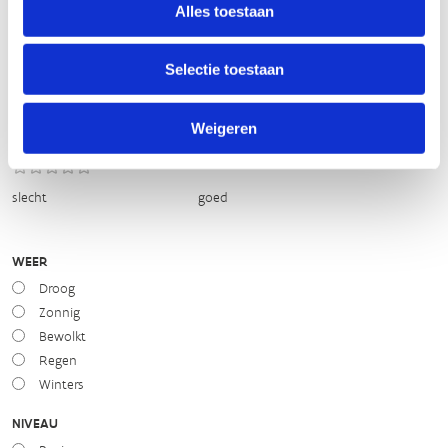
Routemeldpunt
Alles toestaan
Selectie toestaan
slecht
goed
STAAT VAN PARCOURS(ONDERGROND, BEGROEIING, ONDERHOUD)
Weigeren
slecht
goed
WEER
Droog
Zonnig
Bewolkt
Regen
Winters
NIVEAU