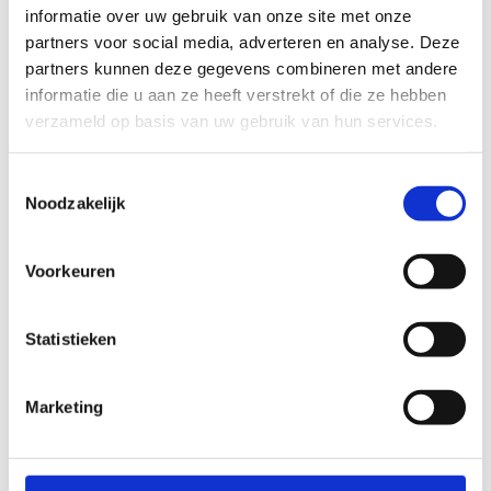
informatie over uw gebruik van onze site met onze
partners voor social media, adverteren en analyse. Deze
ALGEMENE BEOORDELING *
partners kunnen deze gegevens combineren met andere
informatie die u aan ze heeft verstrekt of die ze hebben
verzameld op basis van uw gebruik van hun services.
slecht
goed
Toestemmingsselectie
FYSIEKE INSPANNING
Noodzakelijk
licht
zwaar
Voorkeuren
TECHNISCHE MOEILIJKHEIDSGRAAD
Statistieken
makkelijk
moeilijk
Marketing
BEWEGWIJZERING
TIP:
ontbrekende signalisatie kan je melden via het