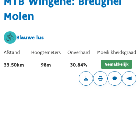
MTB Wingene: Breughel
Molen
Blauwe lus
Afstand
Hoogtemeters
Onverhard
Moeilijkheidsgraad
Gemakkelijk
33.50km
98m
30.84%