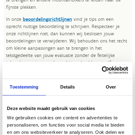
fijnste plekken.
In onze
beoordelingsrichtlijnen
vind je tips om een
oprecht nuttige beoordeling te schrijven. Respecteer je
onze richtlijnen niet, dan kunnen wij beslissen jouw
beoordelingen te verwijderen. Wij behouden ons het recht
om kleine aanpassingen aan te brengen in het
tekstgedeelte van jouw evaluatie zonder de feitelijke
inhoud ervan te veranderen, bijvoorbeeld om taalfouten
en leesbaarheid te verbeteren.​
Voor meer informatie over onze routestructuren, neem een
Toestemming
Details
Over
kijkje bij de
FAQ
.
Wil je een probleem melden op een route? Ga dan naar
het
Routemeldpunt
.
Deze website maakt gebruik van cookies
We gebruiken cookies om content en advertenties te
Heb je een vraag, contacteer ons via
personaliseren, om functies voor social media te bieden
sportievevrijetijd@sport.vlaanderen
.​
en om ons websiteverkeer te analyseren. Ook delen we