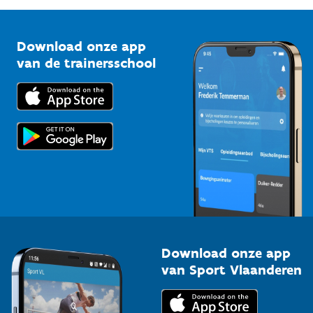
G-sport
Vlaamse Trainersschool
Sportclubs
Kennisplatform
Download onze app
Bedrijven
van de trainersschool
Downloads
Trainers en begeleiders
Voor de pers
Scholen
Topsporters
Organisatoren van sportevenementen
Download onze app
van Sport Vlaanderen