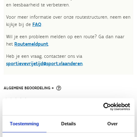
en leesbaarheid te verbeteren.​
Voor meer informatie over onze routestructuren, neem een
kijkje bij de
FAQ
.
Wil je een probleem melden op een route? Ga dan naar
het
Routemeldpunt
.
Heb je een vraag, contacteer ons via
sportievevrijetijd@sport.vlaanderen
.​
ALGEMENE BEOORDELING *
slecht
goed
Toestemming
Details
Over
FYSIEKE INSPANNING