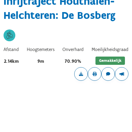
Inrijtraject Houthalen-
Helchteren: De Bosberg
Afstand
Hoogtemeters
Onverhard
Moeilijkheidsgraad
Gemakkelijk
2.14km
9m
70.90%