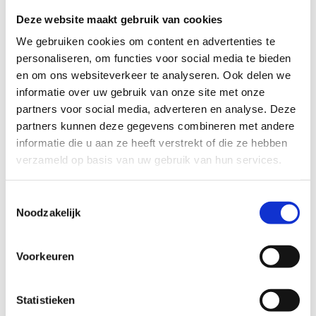
Deze website maakt gebruik van cookies
licht
zwaar
We gebruiken cookies om content en advertenties te
TECHNISCHE MOEILIJKHEIDSGRAAD
personaliseren, om functies voor social media te bieden
en om ons websiteverkeer te analyseren. Ook delen we
informatie over uw gebruik van onze site met onze
makkelijk
moeilijk
partners voor social media, adverteren en analyse. Deze
partners kunnen deze gegevens combineren met andere
BEWEGWIJZERING
informatie die u aan ze heeft verstrekt of die ze hebben
TIP:
ontbrekende signalisatie kan je melden via het
verzameld op basis van uw gebruik van hun services.
Routemeldpunt
Toestemmingsselectie
Noodzakelijk
slecht
goed
STAAT VAN PARCOURS(ONDERGROND, BEGROEIING, ONDERHOUD)
Voorkeuren
Statistieken
slecht
goed