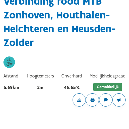
Verbinding rood MTB
Zonhoven, Houthalen-
Helchteren en Heusden-
Zolder
Afstand
Hoogtemeters
Onverhard
Moeilijkheidsgraad
Gemakkelijk
5.69km
2m
46.65%