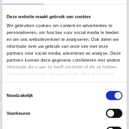
FYSIEKE INSPANNING
Deze website maakt gebruik van cookies
licht
zwaar
We gebruiken cookies om content en advertenties te
personaliseren, om functies voor social media te bieden
TECHNISCHE MOEILIJKHEIDSGRAAD
en om ons websiteverkeer te analyseren. Ook delen we
informatie over uw gebruik van onze site met onze
partners voor social media, adverteren en analyse. Deze
makkelijk
moeilijk
partners kunnen deze gegevens combineren met andere
informatie die u aan ze heeft verstrekt of die ze hebben
BEWEGWIJZERING
verzameld op basis van uw gebruik van hun services.
TIP:
ontbrekende signalisatie kan je melden via het
Routemeldpunt
Toestemmingsselectie
Noodzakelijk
slecht
goed
Voorkeuren
STAAT VAN PARCOURS(ONDERGROND, BEGROEIING, ONDERHOUD)