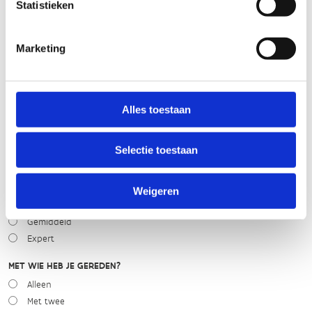
Statistieken
slecht
goed
Marketing
WEER
Droog
Zonnig
Alles toestaan
Bewolkt
Regen
Selectie toestaan
Winters
NIVEAU
Weigeren
Beginner
Gemiddeld
Expert
MET WIE HEB JE GEREDEN?
Alleen
Met twee