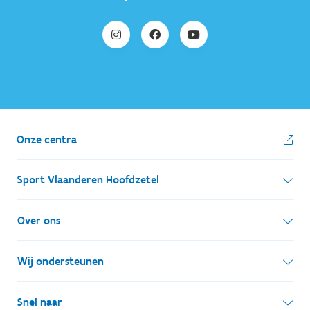
Onze centra
Sport Vlaanderen Hoofdzetel
Simon Bolivarlaan 17
Over ons
1000 Brussel
Wie zijn we, wat doen we
Wij ondersteunen
Ondernemingsnummer: BE 0248.142.826
Onze centra
Postadres
Lokale besturen
Snel naar