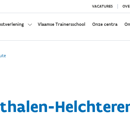
VACATURES
OVE
nstverlening
Vlaamse Trainersschool
Onze centra
On
ute
halen-Helchteren