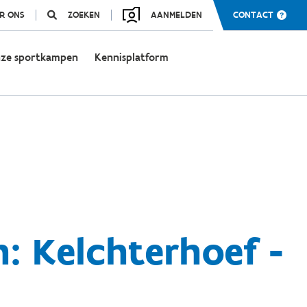
R ONS
ZOEKEN
AANMELDEN
CONTACT
ze sportkampen
Kennisplatform
: Kelchterhoef -