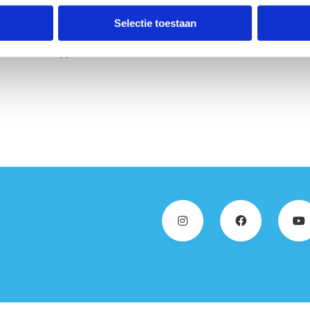
Houthalen en de abdij.
Selectie toestaan
wemvijver van 20 hectare die
 aan landschappen en de