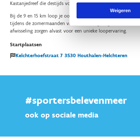
Kastanjedreef die destijds voor de verbinding zorgde tussen 
Weigeren
Bij de 9 en 15 km loop je ook in de buurt van de Plas, een z
tijdens de zomermaanden voor verkoeling zorgt. De variatie
afwisseling zorgen alvast voor een unieke loopervaring.
Startplaatsen
Kelchterhoefstraat
7
3530
Houthalen-Helchteren
#sportersbelevenmeer
ook op sociale media