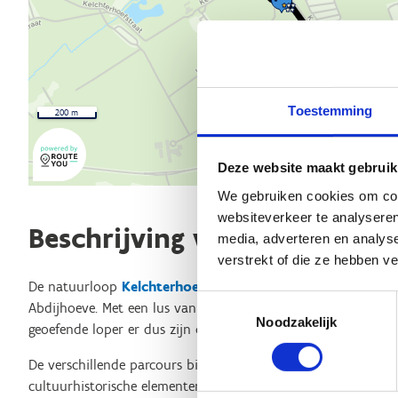
Toestemming
200 m
Deze website maakt gebruik
We gebruiken cookies om cont
websiteverkeer te analyseren
Beschrijving van de route
media, adverteren en analys
verstrekt of die ze hebben v
De natuurloop
Kelchterhoef
bestaat uit 3 lussen die allen s
Toestemmingsselectie
Abdijhoeve. Met een lus van 6, 9 en 15 kilometer kan zowel de
Noodzakelijk
geoefende loper er dus zijn of haar hartje ophalen.
De verschillende parcours bieden een mooie variatie aan ou
cultuurhistorische elementen. Zo loop je onder andere door