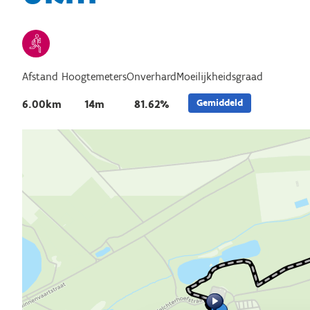
Afstand
Hoogtemeters
Onverhard
Moeilijkheidsgraad
Gemiddeld
6.00km
14m
81.62%