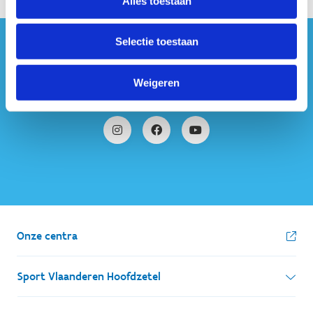
Alles toestaan
Selectie toestaan
#sportersbelevenmeer
Weigeren
ook op sociale media
Onze centra
Sport Vlaanderen Hoofdzetel
Simon Bolivarlaan 17