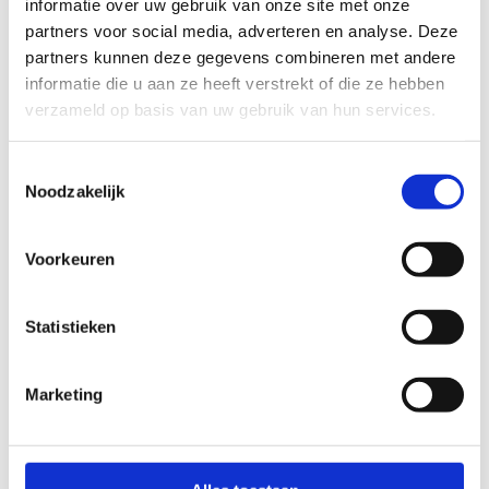
informatie over uw gebruik van onze site met onze
halve marathon.
partners voor social media, adverteren en analyse. Deze
partners kunnen deze gegevens combineren met andere
Kenmerken:
informatie die u aan ze heeft verstrekt of die ze hebben
verzameld op basis van uw gebruik van hun services.
Beloopbaarheid tijdens nattere perioden : moeilijk
beloopbaar
Mate van aanwezigheid verlichting: karig
Toestemmingsselectie
Moeilijkheidsgraad: gemiddeld
Noodzakelijk
Startplaatsen
Voorkeuren
Kouterstraat
4A
9270
Laarne
Statistieken
Marketing