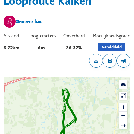
Looproute Kalken
Groene lus
Afstand
Hoogtemeters
Onverhard
Moeilijkheidsgraad
Gemiddeld
6.72km
6m
36.32%