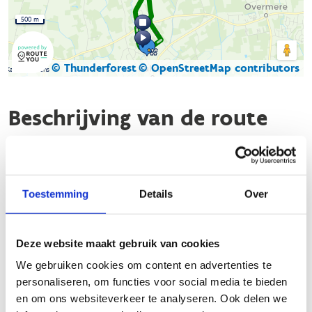
500 m
© Thunderforest
© OpenStreetMap contributors
Kaartgegevens
Beschrijving van de route
De looproute Kalken start aan het sportcomplex Kruisen-
Kouter, gelegen aan de Kouterstraat 4A in Kalken (Laarne).
Deze route bestaat uit drie verschillende looplussen en voert
Toestemming
Details
Over
je voornamelijk over landelijke, veilige en verkeersarme paden.
De groene lus: 6,7 km
Deze website maakt gebruik van cookies
De blauwe lus: 7 km
We gebruiken cookies om content en advertenties te
De rode lus: 9,1 km
personaliseren, om functies voor social media te bieden
Daar het 3 afzonderlijke lussen zijn, kan je ze ook
en om ons websiteverkeer te analyseren. Ook delen we
combineren, waarbij je op een mooie afstand komt van een