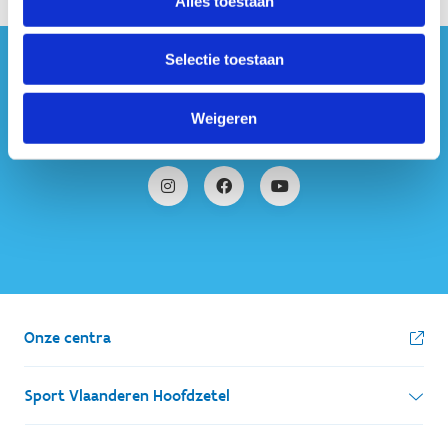
Alles toestaan
Selectie toestaan
#sportersbelevenmeer
Weigeren
ook op sociale media
Onze centra
Sport Vlaanderen Hoofdzetel
Simon Bolivarlaan 17