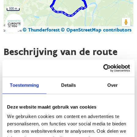
500 m
© Thunderforest
© OpenStreetMap contributors
Kaartgegevens
Beschrijving van de route
De looproute Kalken start aan het sportcomplex Kruisen-
Kouter, gelegen aan de Kouterstraat 4A in Kalken (Laarne).
Deze route bestaat uit drie verschillende looplussen en voert
Toestemming
Details
Over
je voornamelijk over landelijke, veilige en verkeersarme paden.
De groene lus: 6,7 km
Deze website maakt gebruik van cookies
De blauwe lus: 7 km
We gebruiken cookies om content en advertenties te
De rode lus: 9,1 km
personaliseren, om functies voor social media te bieden
Daar het 3 afzonderlijke lussen zijn, kan je ze ook
en om ons websiteverkeer te analyseren. Ook delen we
combineren, waarbij je op een mooie afstand komt van een