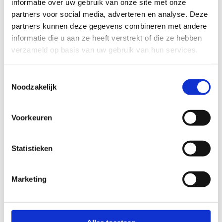
informatie over uw gebruik van onze site met onze
halve marathon.
partners voor social media, adverteren en analyse. Deze
partners kunnen deze gegevens combineren met andere
Kenmerken:
informatie die u aan ze heeft verstrekt of die ze hebben
verzameld op basis van uw gebruik van hun services.
Beloopbaarheid tijdens nattere perioden : moeilijk
beloopbaar
Mate van aanwezigheid verlichting: karig
Toestemmingsselectie
Moeilijkheidsgraad: gemiddeld
Noodzakelijk
Startplaatsen
Voorkeuren
Kouterstraat
4A
9270
Laarne
Statistieken
Marketing