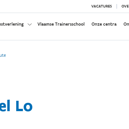
VACATURES
OVE
nstverlening
Vlaamse Trainersschool
Onze centra
On
ute
el Lo