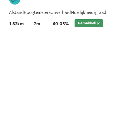
Afstand
Hoogtemeters
Onverhard
Moeilijkheidsgraad
Gemakkelijk
1.82km
7m
60.03%