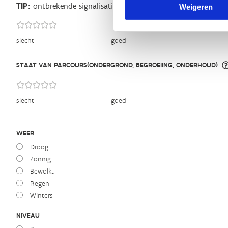
TIP:
ontbrekende signalisatie kan je melden via het
Routeme
Weigeren
slecht
goed
STAAT VAN PARCOURS(ONDERGROND, BEGROEIING, ONDERHOUD)
slecht
goed
WEER
Droog
Zonnig
Bewolkt
Regen
Winters
NIVEAU