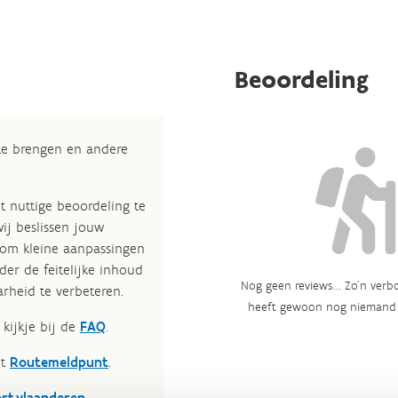
Beoordeling
 te brengen en andere
t nuttige beoordeling te
wij beslissen jouw
 om kleine aanpassingen
der de feitelijke inhoud
Nog geen reviews... Zo’n verbo
rheid te verbeteren.​
heeft gewoon nog niemand 
kijkje bij de
FAQ
.
et
Routemeldpunt
.
ort.vlaanderen
.​