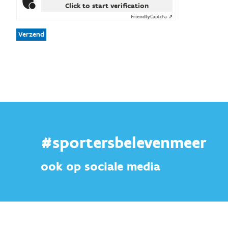
Click to start verification
Friendly
Captcha ⇗
Verzend
#sportersbelevenmeer
ook op sociale media