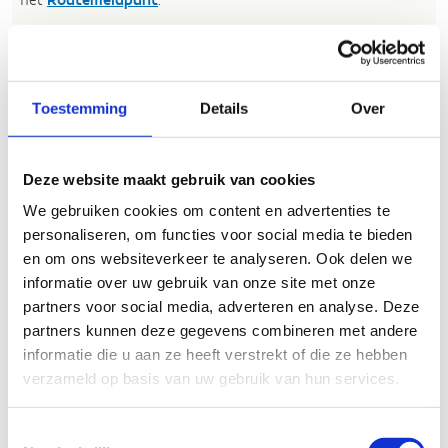
Heb je een vraag, contacteer ons via
sportievevrijetijd@sport.vlaanderen
.​
Toestemming
Details
Over
ALGEMENE BEOORDELING *
Deze website maakt gebruik van cookies
We gebruiken cookies om content en advertenties te
slecht
goed
personaliseren, om functies voor social media te bieden
en om ons websiteverkeer te analyseren. Ook delen we
FYSIEKE INSPANNING
informatie over uw gebruik van onze site met onze
partners voor social media, adverteren en analyse. Deze
partners kunnen deze gegevens combineren met andere
licht
zwaar
informatie die u aan ze heeft verstrekt of die ze hebben
verzameld op basis van uw gebruik van hun services.
TECHNISCHE MOEILIJKHEIDSGRAAD
Toestemmingsselectie