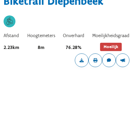
Biketrail Diepenbeek
Afstand
Hoogtemeters
Onverhard
Moeilijkheidsgraad
Moeilijk
2.23km
8m
76.28%