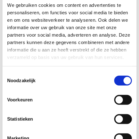
We gebruiken cookies om content en advertenties te
personaliseren, om functies voor social media te bieden
makkelijk
moeilijk
en om ons websiteverkeer te analyseren. Ook delen we
informatie over uw gebruik van onze site met onze
BEWEGWIJZERING
partners voor social media, adverteren en analyse. Deze
TIP:
ontbrekende signalisatie kan je melden via het
partners kunnen deze gegevens combineren met andere
Routemeldpunt
informatie die u aan ze heeft verstrekt of die ze hebben
verzameld op basis van uw gebruik van hun services.
slecht
goed
Toestemmingsselectie
Noodzakelijk
STAAT VAN PARCOURS(ONDERGROND, BEGROEIING, ONDERHOUD)
Voorkeuren
slecht
goed
Statistieken
WEER
Droog
Marketing