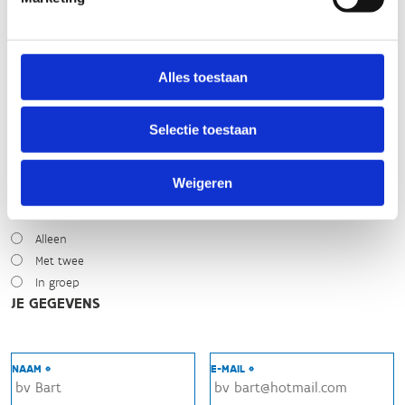
Zonnig
Bewolkt
Regen
Winters
Alles toestaan
NIVEAU
Selectie toestaan
Beginner
Gemiddeld
Expert
Weigeren
MET WIE HEB JE GEREDEN?
Alleen
Met twee
In groep
JE GEGEVENS
NAAM *
E-MAIL *