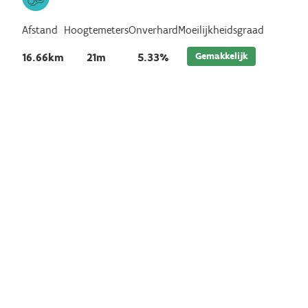
Afstand
Hoogtemeters
Onverhard
Moeilijkheidsgraad
Gemakkelijk
16.66km
21m
5.33%