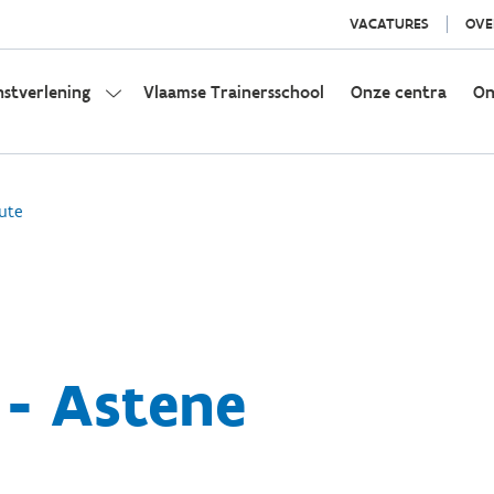
VACATURES
OVE
nstverlening
Vlaamse Trainersschool
Onze centra
On
ute
 - Astene