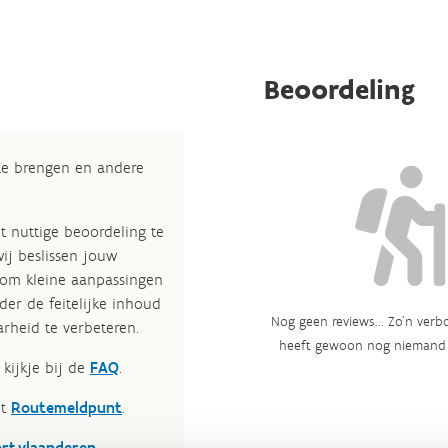
Beoordeling
 te brengen en andere
t nuttige beoordeling te
wij beslissen jouw
 om kleine aanpassingen
der de feitelijke inhoud
Nog geen reviews... Zo’n verbo
rheid te verbeteren.​
heeft gewoon nog niemand 
kijkje bij de
FAQ
.
et
Routemeldpunt
.
ort.vlaanderen
.​