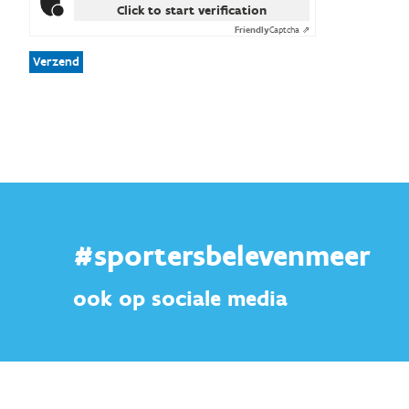
Click to start verification
Friendly
Captcha ⇗
Verzend
#sportersbelevenmeer
ook op sociale media