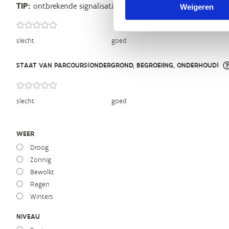
TIP:
ontbrekende signalisatie kan je melden via het
Routeme
Weigeren
slecht
goed
STAAT VAN PARCOURS(ONDERGROND, BEGROEIING, ONDERHOUD)
slecht
goed
WEER
Droog
Zonnig
Bewolkt
Regen
Winters
NIVEAU