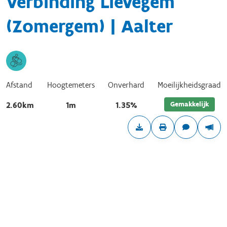
Verbinding Lievegem
(Zomergem) | Aalter
Afstand
Hoogtemeters
Onverhard
Moeilijkheidsgraad
Gemakkelijk
2.60km
1m
1.35%