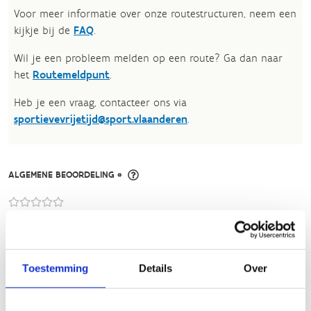
Voor meer informatie over onze routestructuren, neem een
kijkje bij de
FAQ
.
Wil je een probleem melden op een route? Ga dan naar
het
Routemeldpunt
.
Heb je een vraag, contacteer ons via
sportievevrijetijd@sport.vlaanderen
.​
ALGEMENE BEOORDELING *
slecht
goed
FYSIEKE INSPANNING
Toestemming
Details
Over
licht
zwaar