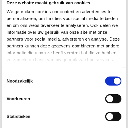
Deze website maakt gebruik van cookies
TECHNISCHE MOEILIJKHEIDSGRAAD
We gebruiken cookies om content en advertenties te
personaliseren, om functies voor social media te bieden
en om ons websiteverkeer te analyseren. Ook delen we
makkelijk
moeilijk
informatie over uw gebruik van onze site met onze
partners voor social media, adverteren en analyse. Deze
BEWEGWIJZERING
partners kunnen deze gegevens combineren met andere
TIP:
ontbrekende signalisatie kan je melden via het
informatie die u aan ze heeft verstrekt of die ze hebben
Routemeldpunt
verzameld op basis van uw gebruik van hun services.
Toestemmingsselectie
slecht
goed
Noodzakelijk
STAAT VAN PARCOURS(ONDERGROND, BEGROEIING, ONDERHOUD)
Voorkeuren
slecht
goed
Statistieken