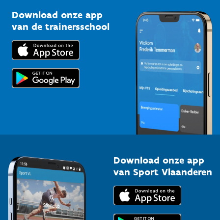
Sportclubs
Kennisplatform
Download onze app
Bedrijven
van de trainersschool
Downloads
Trainers en begeleiders
Voor de pers
Scholen
Topsporters
Organisatoren van sportevenementen
Download onze app
van Sport Vlaanderen