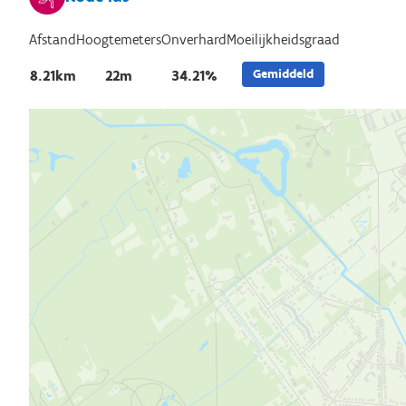
Afstand
Hoogtemeters
Onverhard
Moeilijkheidsgraad
Gemiddeld
8.21km
22m
34.21%