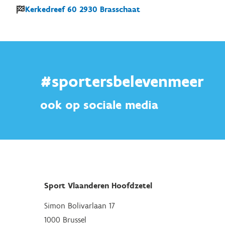
Kerkedreef
60
2930
Brasschaat
#sportersbelevenmeer
ook op sociale media
Sport Vlaanderen Hoofdzetel
Simon Bolivarlaan 17
1000 Brussel