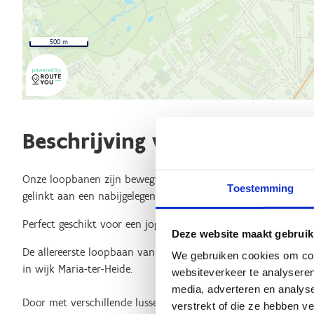
500 m
Beschrijving van de route
Onze loopbanen zijn bewegwijzerde looproutes in de buurt v
Toestemming
gelinkt aan een nabijgelegen natuurgebied.
Perfect geschikt voor een jogging, een lunchwandeling of een
Deze website maakt gebruik
De allereerste loopbaan van Brasschaat bevindt zich op het
We gebruiken cookies om cont
in wijk Maria-ter-Heide.
websiteverkeer te analyseren
media, adverteren en analys
Door met verschillende lussen te werken is Loopbaan Campu
verstrekt of die ze hebben v