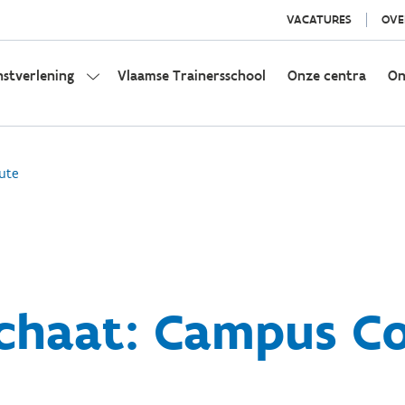
VACATURES
OVE
nstverlening
Vlaamse Trainersschool
Onze centra
On
ute
chaat: Campus C