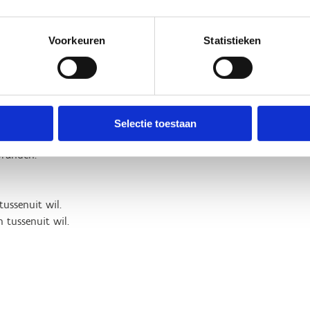
et alleen sportieve werkpauzes,
.
Voorkeuren
Statistieken
taat een tweede startbord. Het is
 Hier worden immers vele
kan je aansluiten op de lussen
Selectie toestaan
sen:
branden.
tussenuit wil.
n tussenuit wil.