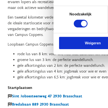
ervaren lopers als recreatieve wandelaars. We promoten zo ni
maar ook actieve wandelvergaderingen. “Voor ieder wat wils”
Toestemmingsselectie
Noodzakelijk
Een tweetal kilometer verderop, bij Salons De Groene Jager, s
de ideale startlocatie voor nog een looplus van 3 kilometer.
vergaderingen en bedrijfsworkshops georganiseerd. Onderweg 
van Campus Coppens.
Weigeren
Loopbaan Campus Coppens heeft 2 lussen en 3 afkortingslus
rode lus van 8 km: voor wie heel wat calorieën wil ver
groene lus van 3 km: de perfecte wandellunch.
gele afkortingslus van 2 km: de perfecte wandellunch.
gele afkortingslus van 4 km: jogbreak voor wie er even 
gele afkortingslus van 6,5 km: jogbreak voor wie er eve
Startplaatsen
Sint Jobsesteenweg
47
2930
Brasschaat
Bredabaan
889
2930
Brasschaat