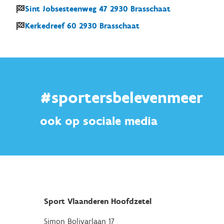
Sint Jobsesteenweg
47
2930
Brasschaat
Kerkedreef
60
2930
Brasschaat
#sportersbelevenmeer
ook op sociale media
Sport Vlaanderen Hoofdzetel
Simon Bolivarlaan 17