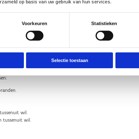
erzameld op basis van uw gebruik van hun services.
s Coppens perfect voor zowel
et alleen sportieve werkpauzes,
Voorkeuren
Statistieken
.
taat een tweede startbord. Het is
 Hier worden immers vele
kan je aansluiten op de lussen
Selectie toestaan
sen:
branden.
tussenuit wil.
n tussenuit wil.