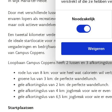
in wijk Maria-ter-Heide.
verstrekt of die ze hebben v
Door met verschillende lussen te werken is Loopbaan Campu
Toestemmingsselectie
ervaren lopers als recreatieve wandelaars. We promoten zo ni
Noodzakelijk
maar ook actieve wandelvergaderingen. “Voor ieder wat wils”
Een tweetal kilometer verderop, bij Salons De Groene Jager, s
de ideale startlocatie voor nog een looplus van 3 kilometer.
vergaderingen en bedrijfsworkshops georganiseerd. Onderweg 
Weigeren
van Campus Coppens.
Loopbaan Campus Coppens heeft 2 lussen en 3 afkortingslus
rode lus van 8 km: voor wie heel wat calorieën wil ver
groene lus van 3 km: de perfecte wandellunch.
gele afkortingslus van 2 km: de perfecte wandellunch.
gele afkortingslus van 4 km: jogbreak voor wie er even 
gele afkortingslus van 6,5 km: jogbreak voor wie er eve
Startplaatsen