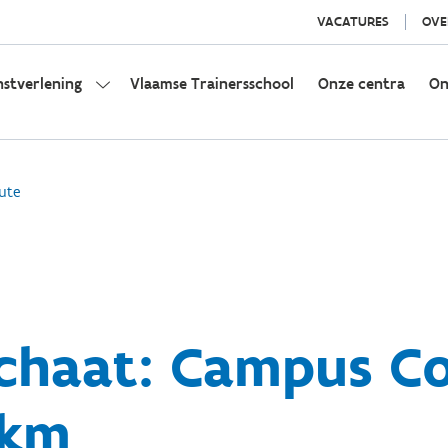
VACATURES
OVE
nstverlening
Vlaamse Trainersschool
Onze centra
On
ute
chaat: Campus Co
 km