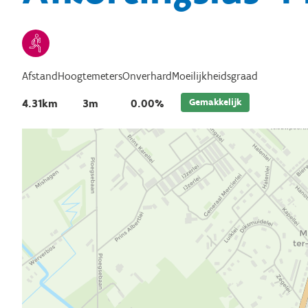
Afstand
Hoogtemeters
Onverhard
Moeilijkheidsgraad
Gemakkelijk
4.31km
3m
0.00%