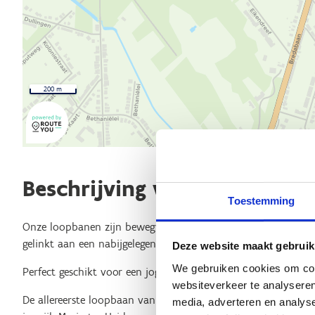
200 m
Beschrijving van de route
Toestemming
Onze loopbanen zijn bewegwijzerde looproutes in de buurt v
gelinkt aan een nabijgelegen natuurgebied.
Deze website maakt gebruik
We gebruiken cookies om cont
Perfect geschikt voor een jogging, een lunchwandeling of een
websiteverkeer te analyseren
De allereerste loopbaan van Brasschaat bevindt zich op het
media, adverteren en analys