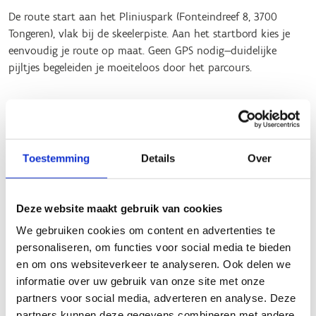
De route start aan het Pliniuspark (Fonteindreef 8, 3700
Tongeren), vlak bij de skeelerpiste. Aan het startbord kies je
eenvoudig je route op maat. Geen GPS nodig—duidelijke
pijltjes begeleiden je moeiteloos door het parcours.
🟠
Voor beginners - 1,3 km of 2,2 km (groene lus)
Warm op met enkele rondjes op de skeelerpiste (285 m) en
Toestemming
Details
Over
kies daarna voor de oranje of groene lus.
🔵
Voor ervaren skeeleraars - 8,8 km
Deze website maakt gebruik van cookies
Klaar voor wat meer uitdaging? Deze blauwe lus voert je
We gebruiken cookies om content en advertenties te
over licht glooiend terrein.
personaliseren, om functies voor social media te bieden
en om ons websiteverkeer te analyseren. Ook delen we
🔴
Voor gevorderden - 15 km
informatie over uw gebruik van onze site met onze
partners voor social media, adverteren en analyse. Deze
Zin in een stevige rit? Deze rode lus daagt je uit met uphill en
partners kunnen deze gegevens combineren met andere
downhill stukken langs rustige wegen en schilderachtige