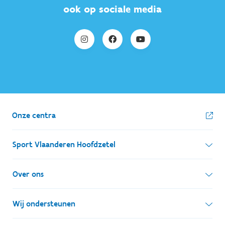
ook op sociale media
Onze centra
Sport Vlaanderen Hoofdzetel
Simon Bolivarlaan 17
Over ons
1000 Brussel
Wie zijn we, wat doen we
Wij ondersteunen
Ondernemingsnummer: BE 0248.142.826
Onze centra