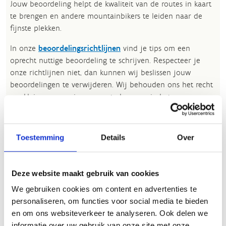
Jouw beoordeling helpt de kwaliteit van de routes in kaart
te brengen en andere mountainbikers te leiden naar de
fijnste plekken.
In onze
beoordelingsrichtlijnen
vind je tips om een
oprecht nuttige beoordeling te schrijven. Respecteer je
onze richtlijnen niet, dan kunnen wij beslissen jouw
beoordelingen te verwijderen. Wij behouden ons het recht
om kleine aanpassingen aan te brengen in het
tekstgedeelte van jouw evaluatie zonder de feitelijke
inhoud ervan te veranderen, bijvoorbeeld om taalfouten
en leesbaarheid te verbeteren.​
Toestemming
Details
Over
Voor meer informatie over onze routestructuren, neem een
kijkje bij de
FAQ
.
Deze website maakt gebruik van cookies
Wil je een probleem melden op een route? Ga dan naar
We gebruiken cookies om content en advertenties te
het
Routemeldpunt
.
personaliseren, om functies voor social media te bieden
en om ons websiteverkeer te analyseren. Ook delen we
Heb je een vraag, contacteer ons via
informatie over uw gebruik van onze site met onze