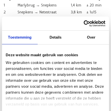
1
Marlybrug → Snepkens
1,4 km
± 20 min
2
Snepkens → Netestraat
3,8 km
± 1u15
3
Netestraat → Pallieterhoeve
1,7 km
± 35 min
4
Pallieterhoeve → Looidijk
3,4 km
± 1u05
5
Looidijk → Fonteinbrug
3,9 km
± 1u20
Toestemming
Details
Over
6
Fonteinbrug → ’t Schipke
4,5 km
± 1u30
7
’t Schipke → Hullebrug
1,4 km
± 30 min
8
Hullebrug → De Boekt
1,9 km
± 40 min
Deze website maakt gebruik van cookies
9
De Boekt → Duiker Netekanaal
8,1 km
± 1u35
We gebruiken cookies om content en advertenties te
personaliseren, om functies voor social media te bieden
*
Richttijden
zijn indicatief en gebaseerd op een gemiddelde
en om ons websiteverkeer te analyseren. Ook delen we
vaarsnelheid.
informatie over uw gebruik van onze site met onze
partners voor social media, adverteren en analyse. Deze
Praktische info
partners kunnen deze gegevens combineren met andere
⚠️
Let op
: varen kan in
beide richtingen
, maar hou
informatie die u aan ze heeft verstrekt of die ze hebben
rekening met stroming en wind.
verzameld op basis van uw gebruik van hun services.
Gemiddelde snelheid