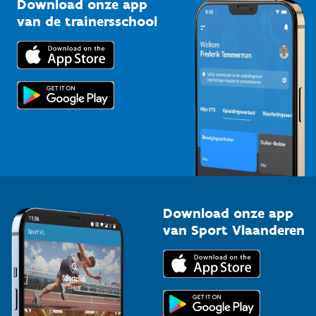
Download onze app
Bedrijven
van de trainersschool
Downloads
Trainers en begeleiders
Voor de pers
Scholen
Topsporters
Organisatoren van sportevenementen
Download onze app
van Sport Vlaanderen