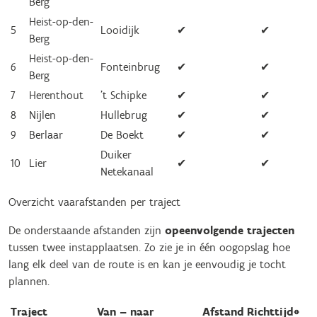
Berg
Heist-op-den-
5
Looidijk
✔︎
✔︎
Berg
Heist-op-den-
6
Fonteinbrug
✔︎
✔︎
Berg
7
Herenthout
’t Schipke
✔︎
✔︎
8
Nijlen
Hullebrug
✔︎
✔︎
9
Berlaar
De Boekt
✔︎
✔︎
Duiker
10
Lier
✔︎
✔︎
Netekanaal
Overzicht vaarafstanden per traject
De onderstaande afstanden zijn
opeenvolgende trajecten
tussen twee instapplaatsen. Zo zie je in één oogopslag hoe
lang elk deel van de route is en kan je eenvoudig je tocht
plannen.
Traject
Van – naar
Afstand
Richttijd*