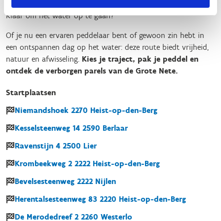
Klaar om het water op te gaan?
Of je nu een ervaren peddelaar bent of gewoon zin hebt in
een ontspannen dag op het water: deze route biedt vrijheid,
natuur en afwisseling.
Kies je traject, pak je peddel en
ontdek de verborgen parels van de Grote Nete.
Startplaatsen
Niemandshoek
2270
Heist-op-den-Berg
Kesselsteenweg
14
2590
Berlaar
Ravenstijn
4
2500
Lier
Krombeekweg
2
2222
Heist-op-den-Berg
Bevelsesteenweg
2222
Nijlen
Herentalsesteenweg
83
2220
Heist-op-den-Berg
De Merodedreef
2
2260
Westerlo