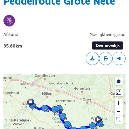
Peddelroute Grote Nete
Afstand
Moeilijkheidsgraad
Zeer moeilijk
35.80km