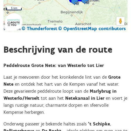
5 km
© Thunderforest
© OpenStreetMap contributors
Kaartgegevens
Beschrijving van de route
Peddelroute Grote Nete: van Westerlo tot Lier
Laat je meevoeren door het kronkelende lint van de
Grote
Nete
en ontdek het hart van de Kempen vanaf het water.
Deze gevarieerde peddelroute loopt van de
Marlybrug in
Westerlo/Herselt
tot aan het
Netekanaal in Lier
en voert je
langs rustige natuur, charmante dorpen en sfeervolle
Kempense herbergen.
Onderweg passeer je bekende haltes zoals
’t Schipke
,
Pallieterhoeve
en
De Boekt
– ideale plekken om even aan te