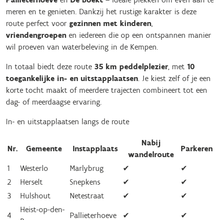
meren en te genieten. Dankzij het rustige karakter is deze
route perfect voor
gezinnen met kinderen
,
vriendengroepen
en iedereen die op een ontspannen manier
wil proeven van waterbeleving in de Kempen.
In totaal biedt deze route
35 km peddelplezier
, met
10
toegankelijke in- en uitstapplaatsen
. Je kiest zelf of je een
korte tocht maakt of meerdere trajecten combineert tot een
dag- of meerdaagse ervaring.
In- en uitstapplaatsen langs de route
Nabij
Nr.
Gemeente
Instapplaats
Parkeren
wandelroute
1
Westerlo
Marlybrug
✔︎
✔︎
2
Herselt
Snepkens
✔︎
✔︎
3
Hulshout
Netestraat
✔︎
✔︎
Heist-op-den-
4
Pallieterhoeve
✔︎
✔︎