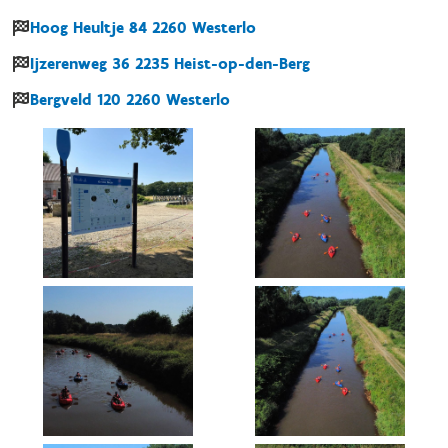
Hoog Heultje
84
2260
Westerlo
Ijzerenweg
36
2235
Heist-op-den-Berg
Bergveld
120
2260
Westerlo