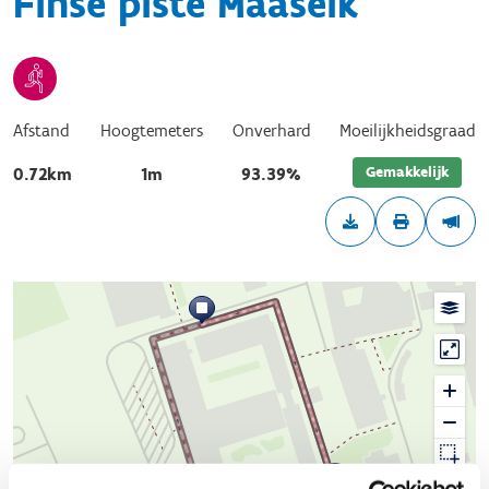
Finse piste Maaseik
Afstand
Hoogtemeters
Onverhard
Moeilijkheidsgraad
Gemakkelijk
0.72km
1m
93.39%