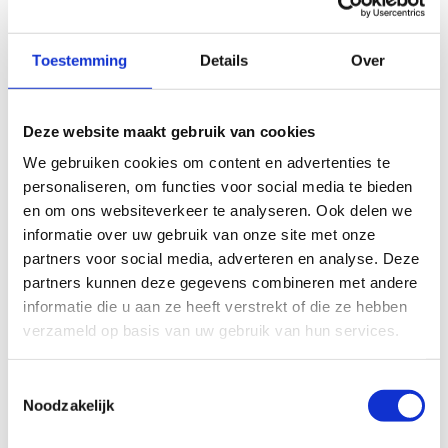
50 m
Toestemming
Details
Over
© Thunderforest
© OpenStreetMap contributors
Kaartgegevens
Deze website maakt gebruik van cookies
Beschrijving van de route
We gebruiken cookies om content en advertenties te
personaliseren, om functies voor social media te bieden
en om ons websiteverkeer te analyseren. Ook delen we
Finse piste Maaseik
informatie over uw gebruik van onze site met onze
partners voor social media, adverteren en analyse. Deze
Startplaatsen
partners kunnen deze gegevens combineren met andere
informatie die u aan ze heeft verstrekt of die ze hebben
verzameld op basis van uw gebruik van hun services.
Toestemmingsselectie
Noodzakelijk