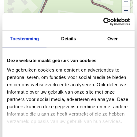
50 m
Toestemming
Details
Over
© Thunderforest
© OpenStreetMap contributors
Deze website maakt gebruik van cookies
Kaartgegevens
We gebruiken cookies om content en advertenties te
personaliseren, om functies voor social media te bieden
Beschrijving van de route
en om ons websiteverkeer te analyseren. Ook delen we
informatie over uw gebruik van onze site met onze
Finse piste Hasselt Kermt Ten Hove
partners voor social media, adverteren en analyse. Deze
partners kunnen deze gegevens combineren met andere
Startplaatsen
informatie die u aan ze heeft verstrekt of die ze hebben
verzameld op basis van uw gebruik van hun services.
Ten Hove
5
3510
Hasselt