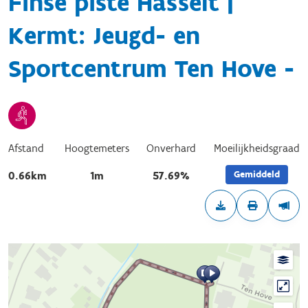
Finse piste Hasselt |
Kermt: Jeugd- en
Sportcentrum Ten Hove -
Afstand
Hoogtemeters
Onverhard
Moeilijkheidsgraad
Gemiddeld
0.66km
1m
57.69%