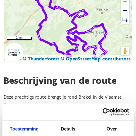
2 km
© Thunderforest
© OpenStreetMap contributors
Kaartgegevens
Beschrijving van de route
Deze prachtige route brengt je rond Brakel in de Vlaamse
Ardennen.
We rijden over glooiende heuvels, langs beboste hellingen en
schilderachtige valleien.Vanaf de heuveltoppen heb je vaak
Toestemming
Details
Over
een panoramisch uitzicht over het landschap. We rijden langs