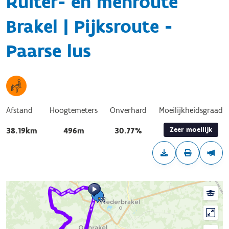
Ruiter- en menroute
Brakel | Pijksroute -
Paarse lus
Afstand
Hoogtemeters
Onverhard
Moeilijkheidsgraad
Zeer moeilijk
38.19km
496m
30.77%