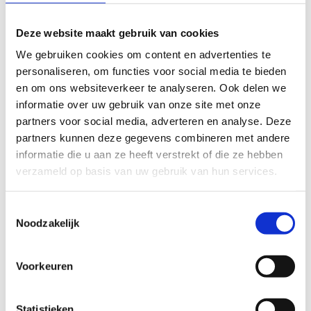
de Everbeekse veldwegen en kronkelende, autoarme wegen.
Even wippen we de taalgrens over, Flobecq, om via Zegelsem
Deze website maakt gebruik van cookies
terug onze startplaats te bereiken.
We gebruiken cookies om content en advertenties te
Vertrek en aankomst ruitercentrum Lindenhof, Oorloge 29 te
personaliseren, om functies voor social media te bieden
Brakel.
en om ons websiteverkeer te analyseren. Ook delen we
informatie over uw gebruik van onze site met onze
Startplaatsen
partners voor social media, adverteren en analyse. Deze
partners kunnen deze gegevens combineren met andere
Oorloge
22
9660
Brakel
informatie die u aan ze heeft verstrekt of die ze hebben
verzameld op basis van uw gebruik van hun services.
Toestemmingsselectie
Noodzakelijk
Voorkeuren
Statistieken