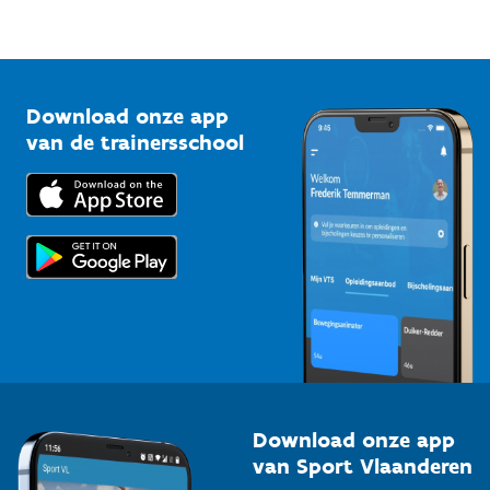
Sportfederaties
Mountainbikeroutes
Onze nieuwsbrieven
1210 Brussel
G-sport
Vlaamse Trainersschool
Sportclubs
Kennisplatform
Download onze app
Bedrijven
van de trainersschool
Downloads
Trainers en begeleiders
Voor de pers
Scholen
Topsporters
Organisatoren van sportevenementen
Download onze app
van Sport Vlaanderen