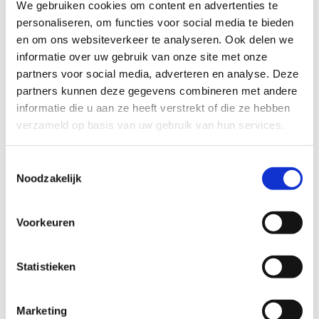
We gebruiken cookies om content en advertenties te
Uitgebreid netwerk
: Je kan genieten van maar liefst 25
personaliseren, om functies voor social media te bieden
km aan looppaden. De looproute De Merel is ook
en om ons websiteverkeer te analyseren. Ook delen we
verbonden met de looproute De Maalderij.
informatie over uw gebruik van onze site met onze
Startpunt
: Begin je avontuur vanaf de parking van
partners voor social media, adverteren en analyse. Deze
domein De Merel, Schippersdreef 7, 2960 Brecht.
partners kunnen deze gegevens combineren met andere
Natuurlijke omgeving
: Ervaar de rust en schoonheid
informatie die u aan ze heeft verstrekt of die ze hebben
van zowel verharde als onverharde paden.
verzameld op basis van uw gebruik van hun services.
Startplaatsen
Toestemmingsselectie
Tilburgbaan
71
2960
Brecht
Noodzakelijk
Voorkeuren
Statistieken
Marketing