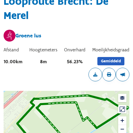
Looproute Brecht: De
Merel
Groene lus
Afstand
Hoogtemeters
Onverhard
Moeilijkheidsgraad
Gemiddeld
10.00km
8m
56.23%