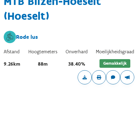
MTB Bilzen-Hoeselt
(Hoeselt)
Rode lus
Afstand
Hoogtemeters
Onverhard
Moeilijkheidsgraad
Gemakkelijk
9.26km
88m
38.40%