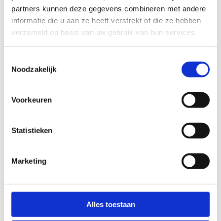
partners kunnen deze gegevens combineren met andere
slecht
goed
informatie die u aan ze heeft verstrekt of die ze hebben
verzameld op basis van uw gebruik van hun services.
FYSIEKE INSPANNING
Toestemmingsselectie
Noodzakelijk
licht
zwaar
TECHNISCHE MOEILIJKHEIDSGRAAD
Voorkeuren
Statistieken
makkelijk
moeilijk
BEWEGWIJZERING
Marketing
TIP:
ontbrekende signalisatie kan je melden via het
Routemeldpunt
Alles toestaan
slecht
goed