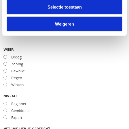
Selectie toestaan
STAAT VAN PARCOURS(ONDERGROND, BEGROEIING, ONDERHOUD)
Weigeren
slecht
goed
WEER
Droog
Zonnig
Bewolkt
Regen
Winters
NIVEAU
Beginner
Gemiddeld
Expert
MET WIE HEB JE GEREDEN?