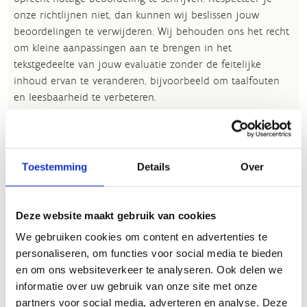
onze richtlijnen niet, dan kunnen wij beslissen jouw
beoordelingen te verwijderen. Wij behouden ons het recht
om kleine aanpassingen aan te brengen in het
tekstgedeelte van jouw evaluatie zonder de feitelijke
inhoud ervan te veranderen, bijvoorbeeld om taalfouten
en leesbaarheid te verbeteren.​
Voor meer informatie over onze routestructuren, neem een
kijkje bij de
FAQ
.
Toestemming
Details
Over
Wil je een probleem melden op een route? Ga dan naar
het
Routemeldpunt
.
Heb je een vraag, contacteer ons via
Deze website maakt gebruik van cookies
sportievevrijetijd@sport.vlaanderen
.​
We gebruiken cookies om content en advertenties te
personaliseren, om functies voor social media te bieden
en om ons websiteverkeer te analyseren. Ook delen we
ALGEMENE BEOORDELING *
informatie over uw gebruik van onze site met onze
partners voor social media, adverteren en analyse. Deze