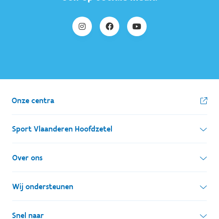
Onze centra
Sport Vlaanderen Hoofdzetel
Simon Bolivarlaan 17
Over ons
1000 Brussel
Wie zijn we, wat doen we
Wij ondersteunen
Ondernemingsnummer: BE 0248.142.826
Onze centra
Postadres
Lokale besturen
Snel naar