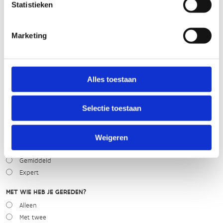
Statistieken
slecht
goed
Marketing
WEER
Droog
Alles toestaan
Zonnig
Bewolkt
Regen
Selectie toestaan
Winters
NIVEAU
Weigeren
Beginner
Gemiddeld
Expert
MET WIE HEB JE GEREDEN?
Alleen
Met twee