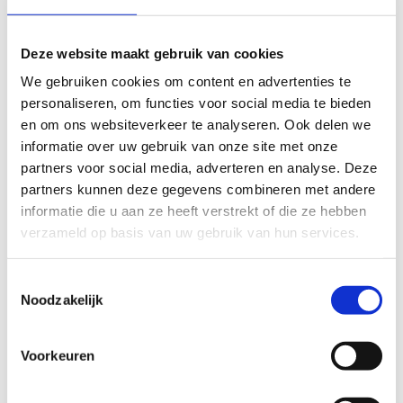
FYSIEKE INSPANNING
Deze website maakt gebruik van cookies
We gebruiken cookies om content en advertenties te
licht
zwaar
personaliseren, om functies voor social media te bieden
en om ons websiteverkeer te analyseren. Ook delen we
TECHNISCHE MOEILIJKHEIDSGRAAD
informatie over uw gebruik van onze site met onze
partners voor social media, adverteren en analyse. Deze
makkelijk
moeilijk
partners kunnen deze gegevens combineren met andere
informatie die u aan ze heeft verstrekt of die ze hebben
BEWEGWIJZERING
verzameld op basis van uw gebruik van hun services.
TIP:
ontbrekende signalisatie kan je melden via het
Routemeldpunt
Toestemmingsselectie
Noodzakelijk
slecht
goed
Voorkeuren
STAAT VAN PARCOURS(ONDERGROND, BEGROEIING, ONDERHOUD)