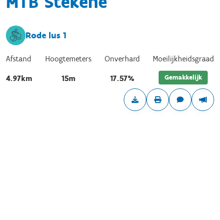
MTB Stekene
Rode lus 1
Afstand
Hoogtemeters
Onverhard
Moeilijkheidsgraad
Gemakkelijk
4.97km
15m
17.57%