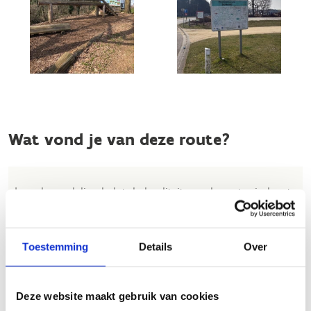
Wat vond je van deze route?
Jouw beoordeling helpt de kwaliteit van de routes in kaart
te brengen en andere mountainbikers te leiden naar de
fijnste plekken.
Toestemming
Details
Over
In onze
beoordelingsrichtlijnen
vind je tips om een
oprecht nuttige beoordeling te schrijven. Respecteer je
onze richtlijnen niet, dan kunnen wij beslissen jouw
Deze website maakt gebruik van cookies
beoordelingen te verwijderen. Wij behouden ons het recht