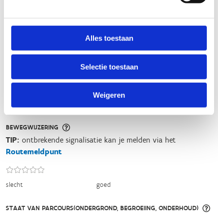
FYSIEKE INSPANNING
Alles toestaan
licht
zwaar
Selectie toestaan
TECHNISCHE MOEILIJKHEIDSGRAAD
Weigeren
makkelijk
moeilijk
BEWEGWIJZERING
TIP:
ontbrekende signalisatie kan je melden via het
Routemeldpunt
slecht
goed
STAAT VAN PARCOURS(ONDERGROND, BEGROEIING, ONDERHOUD)