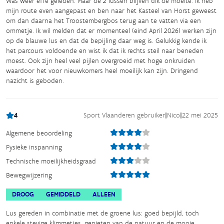
Was weer effe geleden. Maar de 2 lussen blijven dik de moeite. Ik heb
mijn route even aangepast en ben naar het Kasteel van Horst geweest
om dan daarna het Troostembergbos terug aan te vatten via een
ommetje. Ik wil melden dat er momenteel (eind April 2026) werken zijn
op de blauwe lus en dat de bepijling daar weg is. Gelukkig kende ik
het parcours voldoende en wist ik dat ik rechts steil naar beneden
moest. Ook zijn heel veel pijlen overgroeid met hoge onkruiden
waardoor het voor nieuwkomers heel moeilijk kan zijn. Dringend
nazicht is geboden.
4
Sport Vlaanderen gebruiker
||
Nico
||
22 mei 2025
Algemene beoordeling
Fysieke inspanning
Technische moeilijkheidsgraad
Bewegwijzering
DROOG
GEMIDDELD
ALLEEN
Lus gereden in combinatie met de groene lus: goed bepijld, toch
enkele stevige klimmetjes, genieten van de natuur en de mooie