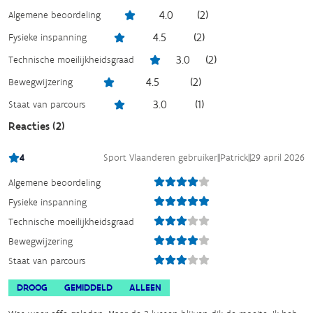
4.0
(
2
)
Algemene beoordeling
4.5
(
2
)
Fysieke inspanning
3.0
(
2
)
Technische moeilijkheidsgraad
4.5
(
2
)
Bewegwijzering
3.0
(
1
)
Staat van parcours
Reacties (
2
)
4
Sport Vlaanderen gebruiker
||
Patrick
||
29 april 2026
Algemene beoordeling
Fysieke inspanning
Technische moeilijkheidsgraad
Bewegwijzering
Staat van parcours
DROOG
GEMIDDELD
ALLEEN