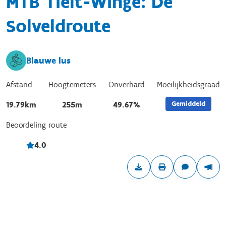
MTB Tielt-Winge: De
Solveldroute
Blauwe lus
Afstand
Hoogtemeters
Onverhard
Moeilijkheidsgraad
Gemiddeld
19.79km
255m
49.67%
Beoordeling route
4.0