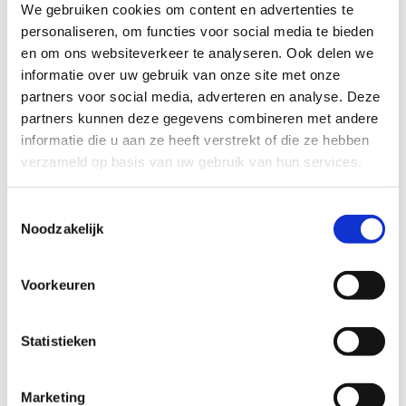
We gebruiken cookies om content en advertenties te
om kleine aanpassingen aan te brengen in het
personaliseren, om functies voor social media te bieden
tekstgedeelte van jouw evaluatie zonder de feitelijke
en om ons websiteverkeer te analyseren. Ook delen we
inhoud ervan te veranderen, bijvoorbeeld om taalfouten
informatie over uw gebruik van onze site met onze
en leesbaarheid te verbeteren.​
partners voor social media, adverteren en analyse. Deze
Voor meer informatie over onze routestructuren, neem een
partners kunnen deze gegevens combineren met andere
kijkje bij de
FAQ
.
informatie die u aan ze heeft verstrekt of die ze hebben
verzameld op basis van uw gebruik van hun services.
Wil je een probleem melden op een route? Ga dan naar
het
Routemeldpunt
.
Toestemmingsselectie
Heb je een vraag, contacteer ons via
Noodzakelijk
sportievevrijetijd@sport.vlaanderen
.​
Voorkeuren
ALGEMENE BEOORDELING *
Statistieken
slecht
goed
Marketing