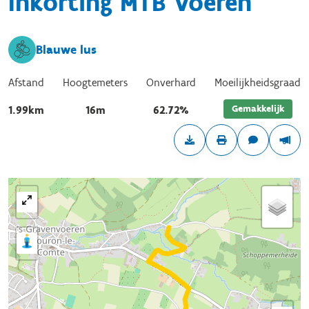
Inkorting MTB Voeren
Blauwe lus
Afstand
Hoogtemeters
Onverhard
Moeilijkheidsgraad
Gemakkelijk
1.99km
16m
62.72%