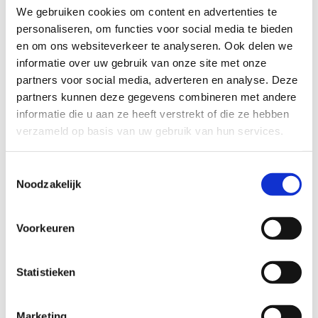
We gebruiken cookies om content en advertenties te
personaliseren, om functies voor social media te bieden
makkelijk
moeilijk
en om ons websiteverkeer te analyseren. Ook delen we
informatie over uw gebruik van onze site met onze
BEWEGWIJZERING
partners voor social media, adverteren en analyse. Deze
TIP:
ontbrekende signalisatie kan je melden via het
partners kunnen deze gegevens combineren met andere
Routemeldpunt
informatie die u aan ze heeft verstrekt of die ze hebben
verzameld op basis van uw gebruik van hun services.
slecht
goed
Toestemmingsselectie
Noodzakelijk
STAAT VAN PARCOURS(ONDERGROND, BEGROEIING, ONDERHOUD)
Voorkeuren
slecht
goed
Statistieken
WEER
Droog
Marketing