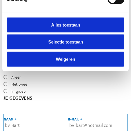
Zonnig
Bewolkt
Regen
Winters
Alles toestaan
NIVEAU
Selectie toestaan
Beginner
Gemiddeld
Expert
Weigeren
MET WIE HEB JE GEREDEN?
Alleen
Met twee
In groep
JE GEGEVENS
NAAM *
E-MAIL *