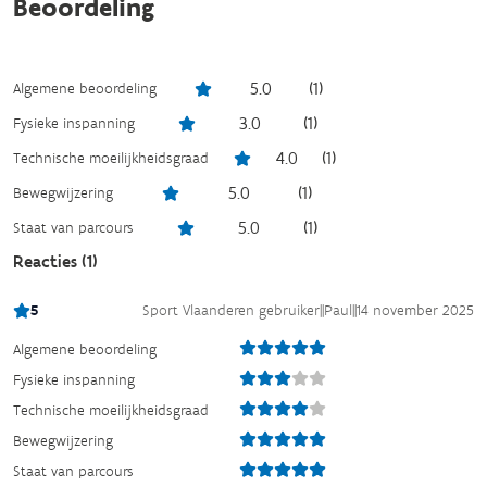
Beoordeling
5.0
(
1
)
Algemene beoordeling
3.0
(
1
)
Fysieke inspanning
4.0
(
1
)
Technische moeilijkheidsgraad
5.0
(
1
)
Bewegwijzering
5.0
(
1
)
Staat van parcours
Reacties (
1
)
5
Sport Vlaanderen gebruiker
||
Paul
||
14 november 2025
Algemene beoordeling
Fysieke inspanning
Technische moeilijkheidsgraad
Bewegwijzering
Staat van parcours