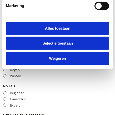
Marketing
STAAT VAN PARCOURS(ONDERGROND, BEGROEIING, ONDERHOUD)
slecht
goed
Alles toestaan
Selectie toestaan
WEER
Droog
Zonnig
Weigeren
Bewolkt
Regen
Winters
NIVEAU
Beginner
Gemiddeld
Expert