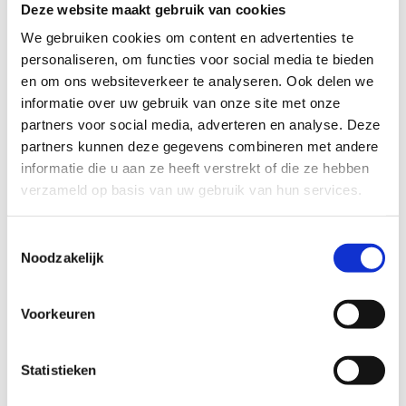
Deze website maakt gebruik van cookies
slecht
goed
We gebruiken cookies om content en advertenties te
personaliseren, om functies voor social media te bieden
FYSIEKE INSPANNING
en om ons websiteverkeer te analyseren. Ook delen we
informatie over uw gebruik van onze site met onze
partners voor social media, adverteren en analyse. Deze
licht
zwaar
partners kunnen deze gegevens combineren met andere
informatie die u aan ze heeft verstrekt of die ze hebben
TECHNISCHE MOEILIJKHEIDSGRAAD
verzameld op basis van uw gebruik van hun services.
Toestemmingsselectie
makkelijk
moeilijk
Noodzakelijk
BEWEGWIJZERING
Voorkeuren
TIP:
ontbrekende signalisatie kan je melden via het
Routemeldpunt
Statistieken
slecht
goed