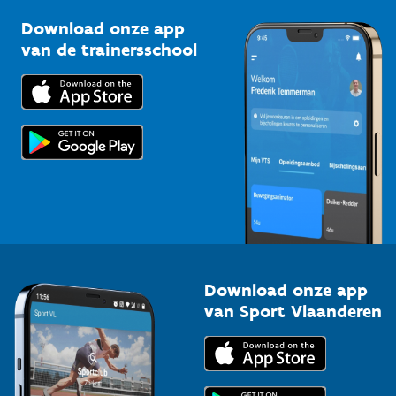
Sportclubs
Kennisplatform
Download onze app
Bedrijven
van de trainersschool
Downloads
Trainers en begeleiders
Voor de pers
Scholen
Topsporters
Organisatoren van sportevenementen
Download onze app
van Sport Vlaanderen