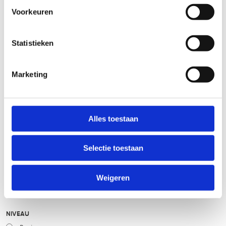
Routemeldpunt
Voorkeuren
slecht
goed
Statistieken
STAAT VAN PARCOURS(ONDERGROND, BEGROEIING, ONDERHOUD)
Marketing
slecht
goed
Alles toestaan
WEER
Droog
Selectie toestaan
Zonnig
Bewolkt
Weigeren
Regen
Winters
NIVEAU