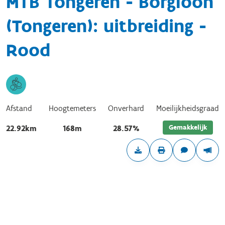
MTB Tongeren - Borgloon
(Tongeren): uitbreiding -
Rood
Afstand
Hoogtemeters
Onverhard
Moeilijkheidsgraad
Gemakkelijk
22.92km
168m
28.57%