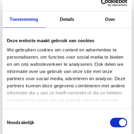
ALGEMENE BEOORDELING *
Toestemming
Details
Over
slecht
goed
Deze website maakt gebruik van cookies
We gebruiken cookies om content en advertenties te
FYSIEKE INSPANNING
personaliseren, om functies voor social media te bieden
en om ons websiteverkeer te analyseren. Ook delen we
informatie over uw gebruik van onze site met onze
licht
zwaar
partners voor social media, adverteren en analyse. Deze
partners kunnen deze gegevens combineren met andere
TECHNISCHE MOEILIJKHEIDSGRAAD
informatie die u aan ze heeft verstrekt of die ze hebben
verzameld op basis van uw gebruik van hun services.
makkelijk
moeilijk
Toestemmingsselectie
Noodzakelijk
BEWEGWIJZERING
TIP:
ontbrekende signalisatie kan je melden via het