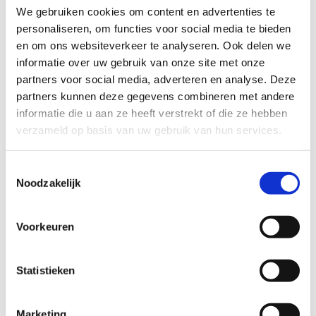
We gebruiken cookies om content en advertenties te
personaliseren, om functies voor social media te bieden
makkelijk
moeilijk
en om ons websiteverkeer te analyseren. Ook delen we
informatie over uw gebruik van onze site met onze
BEWEGWIJZERING
partners voor social media, adverteren en analyse. Deze
TIP:
ontbrekende signalisatie kan je melden via het
partners kunnen deze gegevens combineren met andere
Routemeldpunt
informatie die u aan ze heeft verstrekt of die ze hebben
verzameld op basis van uw gebruik van hun services.
slecht
goed
Toestemmingsselectie
Noodzakelijk
STAAT VAN PARCOURS(ONDERGROND, BEGROEIING, ONDERHOUD)
Voorkeuren
slecht
goed
Statistieken
WEER
Droog
Marketing