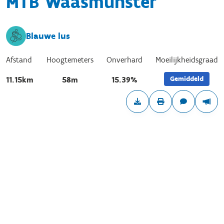
MTB Waasmunster
Blauwe lus
Afstand
Hoogtemeters
Onverhard
Moeilijkheidsgraad
Gemiddeld
11.15km
58m
15.39%