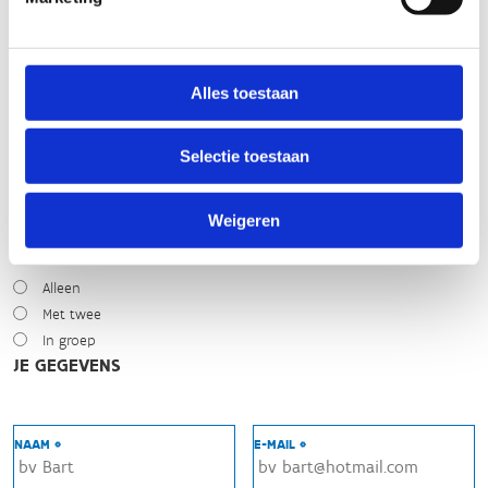
Zonnig
Bewolkt
Regen
Winters
Alles toestaan
NIVEAU
Selectie toestaan
Beginner
Gemiddeld
Expert
Weigeren
MET WIE HEB JE GEREDEN?
Alleen
Met twee
In groep
JE GEGEVENS
NAAM *
E-MAIL *