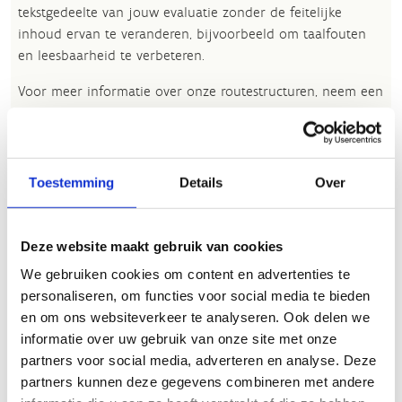
tekstgedeelte van jouw evaluatie zonder de feitelijke
inhoud ervan te veranderen, bijvoorbeeld om taalfouten
en leesbaarheid te verbeteren.​
Voor meer informatie over onze routestructuren, neem een
kijkje bij de
FAQ
.
Wil je een probleem melden op een route? Ga dan naar
het
Routemeldpunt
.
Toestemming
Details
Over
Heb je een vraag, contacteer ons via
sportievevrijetijd@sport.vlaanderen
.​
Deze website maakt gebruik van cookies
We gebruiken cookies om content en advertenties te
personaliseren, om functies voor social media te bieden
ALGEMENE BEOORDELING *
en om ons websiteverkeer te analyseren. Ook delen we
informatie over uw gebruik van onze site met onze
partners voor social media, adverteren en analyse. Deze
slecht
goed
partners kunnen deze gegevens combineren met andere