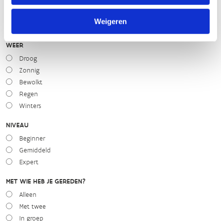
slecht
goed
Weigeren
WEER
Droog
Zonnig
Bewolkt
Regen
Winters
NIVEAU
Beginner
Gemiddeld
Expert
MET WIE HEB JE GEREDEN?
Alleen
Met twee
In groep