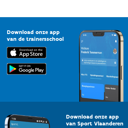
Sportfederaties
Mountainbikeroutes
Onze nieuwsbrieven
1210 Brussel
G-sport
Vlaamse Trainersschool
Sportclubs
Kennisplatform
Download onze app
Bedrijven
van de trainersschool
Downloads
Trainers en begeleiders
Voor de pers
Scholen
Topsporters
Organisatoren van sportevenementen
Download onze app
van Sport Vlaanderen