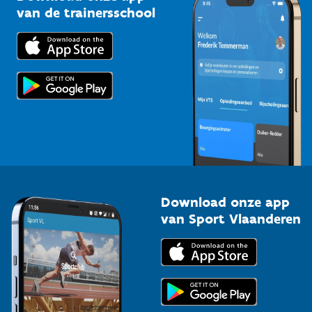
Bedrijven
van de trainersschool
Downloads
Trainers en begeleiders
Voor de pers
Scholen
Topsporters
Organisatoren van sportevenementen
Download onze app
van Sport Vlaanderen