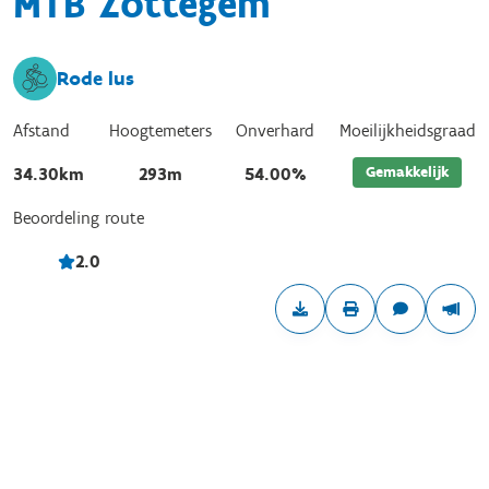
MTB Zottegem
Rode lus
Afstand
Hoogtemeters
Onverhard
Moeilijkheidsgraad
Gemakkelijk
34.30km
293m
54.00%
Beoordeling route
2.0