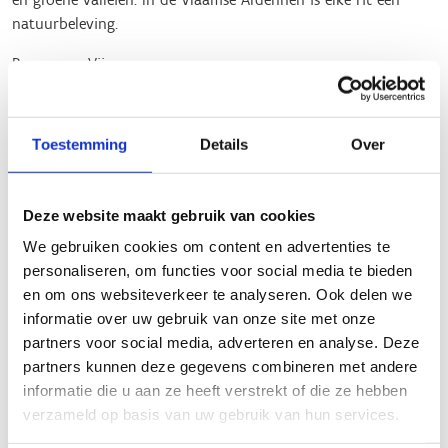
natuurbeleving.
Bevegemse Vijvers
Romeinse site (Velzeke), een verrassende, cultureel-historische
troef langs de route.
Toestemming
Details
Over
De Sint-Antoniuskapel met beeldentuin (groen/blauw/rood)
De grafkapel van Elene (rood)
Deze website maakt gebruik van cookies
We gebruiken cookies om content en advertenties te
De duivelsvoetstap in een blok Balegemse zandsteen (rood)
personaliseren, om functies voor social media te bieden
Laat je onderdompelen in de Vlaamse Ardennen en
en om ons websiteverkeer te analyseren. Ook delen we
geniet!
informatie over uw gebruik van onze site met onze
partners voor social media, adverteren en analyse. Deze
partners kunnen deze gegevens combineren met andere
informatie die u aan ze heeft verstrekt of die ze hebben
Startplaatsen
verzameld op basis van uw gebruik van hun services.
Hemelrijkstraat
5
9620
Zottegem