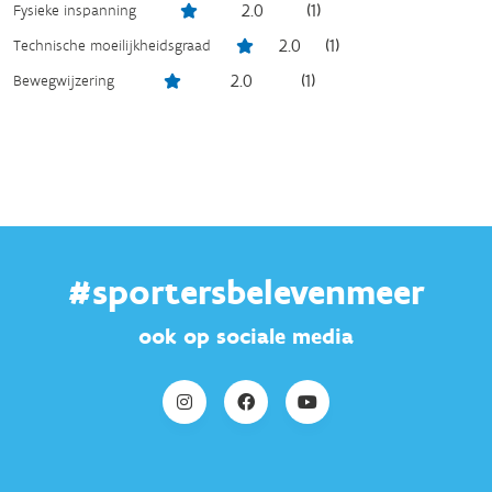
2.0
(
1
)
Fysieke inspanning
2.0
(
1
)
Technische moeilijkheidsgraad
2.0
(
1
)
Bewegwijzering
#sportersbelevenmeer
ook op sociale media