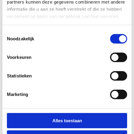
partners kunnen deze gegevens combineren met andere
Startplaatsen
informatie die u aan ze heeft verstrekt of die ze hebben
verzameld op basis van uw gebruik van hun services.
Hemelrijkstraat
5
9620
Zottegem
Toestemmingsselectie
Noodzakelijk
Voorkeuren
Statistieken
Marketing
Alles toestaan