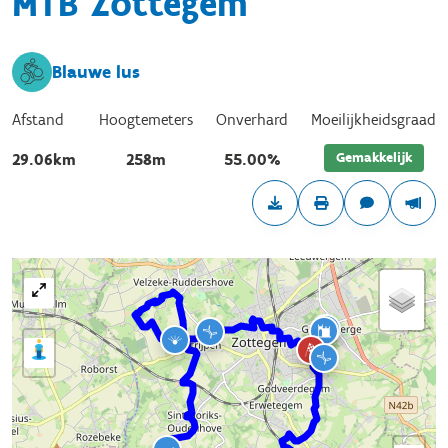
MTB Zottegem
Blauwe lus
Afstand
Hoogtemeters
Onverhard
Moeilijkheidsgraad
Gemakkelijk
29.06km
258m
55.00%