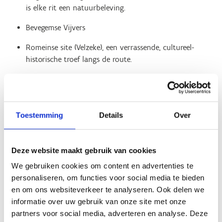
is elke rit een natuurbeleving.
Bevegemse Vijvers
Romeinse site (Velzeke), een verrassende, cultureel-
historische troef langs de route.
De Sint-Antoniuskapel met beeldentuin
(groen/blauw/rood)
De grafkapel van Elene (rood)
Toestemming
Details
Over
De duivelsvoetstap in een blok Balegemse zandsteen
(rood)
Deze website maakt gebruik van cookies
Laat je onderdompelen in de Vlaamse Ardennen en
We gebruiken cookies om content en advertenties te
geniet!
personaliseren, om functies voor social media te bieden
en om ons websiteverkeer te analyseren. Ook delen we
informatie over uw gebruik van onze site met onze
partners voor social media, adverteren en analyse. Deze