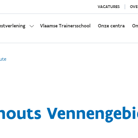
VACATURES
OVE
nstverlening
Vlaamse Trainersschool
Onze centra
On
ute
houts Vennengebi