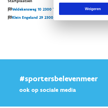
Startplaatsen
Weigeren
Veldekensweg
10
2300
Turnhout
Klein Engeland
29
2300
Turnhout
#sportersbelevenmeer
ook op sociale media