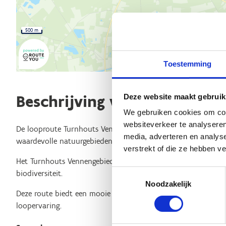
500 m
Toestemming
Beschrijving van de route
Deze website maakt gebruik
We gebruiken cookies om cont
websiteverkeer te analyseren
De
looproute Turnhouts Vennengebied is een prachtige route
media, adverteren en analys
waardevolle natuurgebieden in Vlaanderen.
verstrekt of die ze hebben v
Het Turnhouts Vennengebied staat bekend om zijn uitgestrekt
Toestemmingsselectie
biodiversiteit.
Noodzakelijk
Deze route biedt een mooie mix van natuur en rust, ideaal 
loopervaring.