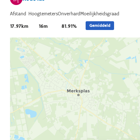
Afstand
Hoogtemeters
Onverhard
Moeilijkheidsgraad
Gemiddeld
17.97km
16m
81.91%