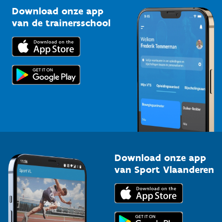
Kennisplatform
Download onze app
Bedrijven
van de trainersschool
Downloads
Trainers en begeleiders
Voor de pers
Scholen
Topsporters
Organisatoren van sportevenementen
Download onze app
van Sport Vlaanderen