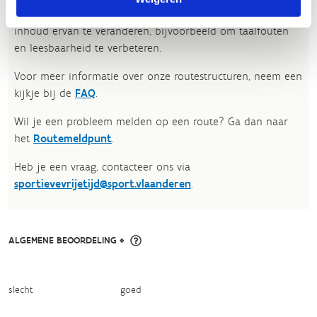
tekstgedeelte van jouw evaluatie zonder de feitelijke
inhoud ervan te veranderen, bijvoorbeeld om taalfouten
en leesbaarheid te verbeteren.​
Voor meer informatie over onze routestructuren, neem een
kijkje bij de
FAQ
.
Wil je een probleem melden op een route? Ga dan naar
het
Routemeldpunt
.
Heb je een vraag, contacteer ons via
sportievevrijetijd@sport.vlaanderen
.​
ALGEMENE BEOORDELING *
slecht
goed