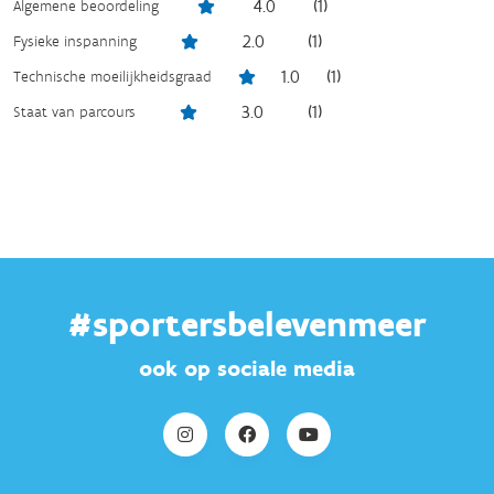
4.0
(
1
)
Algemene beoordeling
2.0
(
1
)
Fysieke inspanning
1.0
(
1
)
Technische moeilijkheidsgraad
3.0
(
1
)
Staat van parcours
#sportersbelevenmeer
ook op sociale media