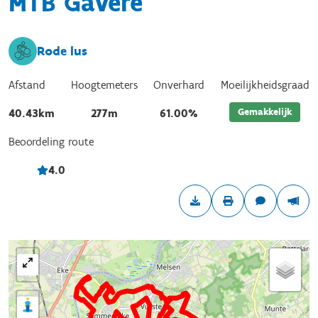
MTB Gavere
Rode lus
Afstand
Hoogtemeters
Onverhard
Moeilijkheidsgraad
Gemakkelijk
40.43km
277m
61.00%
Beoordeling route
4.0