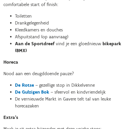
comfortabele start of finish:
Toiletten
Drankgelegenheid
Kleedkamers en douches
Afspuitstand (op aanvraag)
Aan de Sportdreef
vind je een gloednieuw
bikepark
(BMX)
Horeca
Nood aan een deugddoende pauze?
De Rotse
– gezellige stop in Dikkelvenne
De Gulzigen Bok
– sfeervol en kindvriendelijk
De vernieuwde Markt in Gavere telt tal van leuke
horecazaken
Extra’s
Maak je rit extra bijzonder met deze unieke stops: