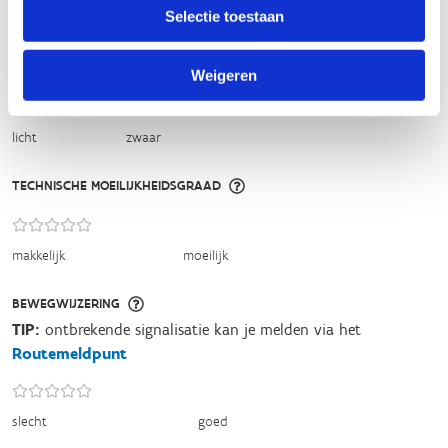
Selectie toestaan
slecht
goed
FYSIEKE INSPANNING
Weigeren
licht
zwaar
TECHNISCHE MOEILIJKHEIDSGRAAD
makkelijk
moeilijk
BEWEGWIJZERING
TIP:
ontbrekende signalisatie kan je melden via het
Routemeldpunt
slecht
goed