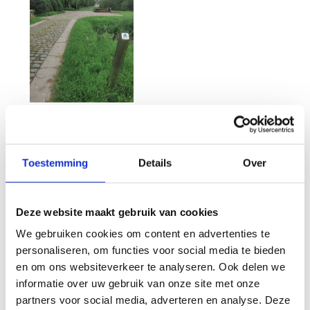
Toestemming
Details
Over
Wat vond je van deze route?
Deze website maakt gebruik van cookies
Jouw beoordeling helpt de kwaliteit van de routes in kaart
We gebruiken cookies om content en advertenties te
te brengen en andere mountainbikers te leiden naar de
personaliseren, om functies voor social media te bieden
fijnste plekken.
en om ons websiteverkeer te analyseren. Ook delen we
In onze
beoordelingsrichtlijnen
vind je tips om een
informatie over uw gebruik van onze site met onze
oprecht nuttige beoordeling te schrijven. Respecteer je
partners voor social media, adverteren en analyse. Deze