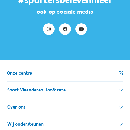
#sportersbelevenmeer
ook op sociale media
Onze centra
Sport Vlaanderen Hoofdzetel
Simon Bolivarlaan 17
Over ons
1000 Brussel
Wie zijn we, wat doen we
Wij ondersteunen
Ondernemingsnummer: BE 0248.142.826