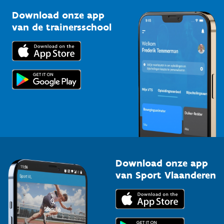
Sportclubs
Kennisplatform
Download onze app
Bedrijven
van de trainersschool
Downloads
Trainers en begeleiders
Voor de pers
Scholen
Topsporters
Organisatoren van sportevenementen
Download onze app
van Sport Vlaanderen