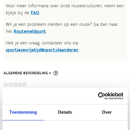
Voor meer informatie over onze routestructuren, neem een
kijkje bij de
FAQ
.
Wil je een probleem melden op een route? Ga dan naar
het
Routemeldpunt
.
Heb je een vraag, contacteer ons via
sportievevrijetijd@sport.vlaanderen
.​
ALGEMENE BEOORDELING *
slecht
goed
FYSIEKE INSPANNING
Toestemming
Details
Over
licht
zwaar