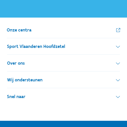
Onze centra
Sport Vlaanderen Hoofdzetel
Simon Bolivarlaan 17
Over ons
1000 Brussel
Wie zijn we, wat doen we
Wij ondersteunen
Ondernemingsnummer: BE 0248.142.826
Onze centra
Postadres
Lokale besturen
Snel naar
Onze sportkampen
Koning Albert II-laan 15 bus 273
Sportfederaties
Mountainbikeroutes
Onze nieuwsbrieven
1210 Brussel
G-sport
Vlaamse Trainersschool