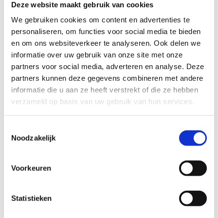
Deze website maakt gebruik van cookies
TECHNISCHE MOEILIJKHEIDSGRAAD
We gebruiken cookies om content en advertenties te
personaliseren, om functies voor social media te bieden
en om ons websiteverkeer te analyseren. Ook delen we
makkelijk
moeilijk
informatie over uw gebruik van onze site met onze
partners voor social media, adverteren en analyse. Deze
BEWEGWIJZERING
partners kunnen deze gegevens combineren met andere
TIP:
ontbrekende signalisatie kan je melden via het
informatie die u aan ze heeft verstrekt of die ze hebben
Routemeldpunt
verzameld op basis van uw gebruik van hun services.
Toestemmingsselectie
slecht
goed
Noodzakelijk
STAAT VAN PARCOURS(ONDERGROND, BEGROEIING, ONDERHOUD)
Voorkeuren
slecht
goed
Statistieken