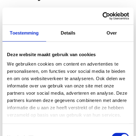
Jouw beoordeling helpt de kwaliteit van de routes in kaart
te brengen en andere mountainbikers te leiden naar de
Toestemming
Details
Over
fijnste plekken.
In onze
beoordelingsrichtlijnen
vind je tips om een
oprecht nuttige beoordeling te schrijven. Respecteer je
Deze website maakt gebruik van cookies
onze richtlijnen niet, dan kunnen wij beslissen jouw
We gebruiken cookies om content en advertenties te
beoordelingen te verwijderen. Wij behouden ons het recht
personaliseren, om functies voor social media te bieden
om kleine aanpassingen aan te brengen in het
en om ons websiteverkeer te analyseren. Ook delen we
tekstgedeelte van jouw evaluatie zonder de feitelijke
informatie over uw gebruik van onze site met onze
inhoud ervan te veranderen, bijvoorbeeld om taalfouten
partners voor social media, adverteren en analyse. Deze
en leesbaarheid te verbeteren.​
partners kunnen deze gegevens combineren met andere
informatie die u aan ze heeft verstrekt of die ze hebben
Voor meer informatie over onze routestructuren, neem een
verzameld op basis van uw gebruik van hun services.
kijkje bij de
FAQ
.
Wil je een probleem melden op een route? Ga dan naar
Toestemmingsselectie
het
Routemeldpunt
.