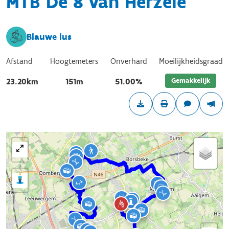
MTB De 8 van Herzele
Blauwe lus
Afstand
Hoogtemeters
Onverhard
Moeilijkheidsgraad
Gemakkelijk
23.20km
151m
51.00%