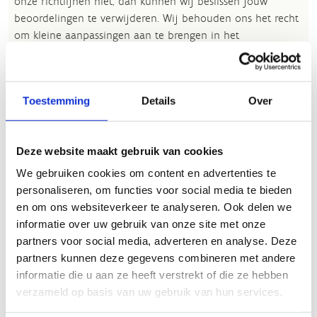
onze richtlijnen niet, dan kunnen wij beslissen jouw
beoordelingen te verwijderen. Wij behouden ons het recht
om kleine aanpassingen aan te brengen in het
tekstgedeelte van jouw evaluatie zonder de feitelijke
inhoud ervan te veranderen, bijvoorbeeld om taalfouten
en leesbaarheid te verbeteren.​
Toestemming
Details
Over
Voor meer informatie over onze routestructuren, neem een
kijkje bij de
FAQ
.
Deze website maakt gebruik van cookies
Wil je een probleem melden op een route? Ga dan naar
We gebruiken cookies om content en advertenties te
het
Routemeldpunt
.
personaliseren, om functies voor social media te bieden
Heb je een vraag, contacteer ons via
en om ons websiteverkeer te analyseren. Ook delen we
sportievevrijetijd@sport.vlaanderen
.​
informatie over uw gebruik van onze site met onze
partners voor social media, adverteren en analyse. Deze
partners kunnen deze gegevens combineren met andere
informatie die u aan ze heeft verstrekt of die ze hebben
ALGEMENE BEOORDELING *
verzameld op basis van uw gebruik van hun services.