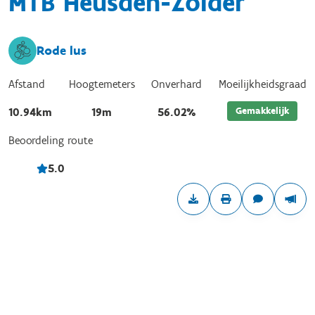
MTB Heusden-Zolder
Rode lus
Afstand
Hoogtemeters
Onverhard
Moeilijkheidsgraad
Gemakkelijk
10.94km
19m
56.02%
Beoordeling route
5.0