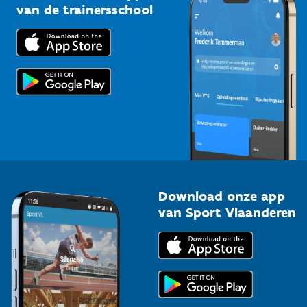
Bedrijven
van de trainersschool
Downloads
Trainers en begeleiders
Voor de pers
Scholen
Topsporters
Organisatoren van sportevenementen
Download onze app
van Sport Vlaanderen