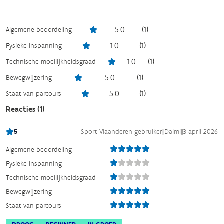
5.0
(
1
)
Algemene beoordeling
1.0
(
1
)
Fysieke inspanning
1.0
(
1
)
Technische moeilijkheidsgraad
5.0
(
1
)
Bewegwijzering
5.0
(
1
)
Staat van parcours
Reacties (
1
)
5
Sport Vlaanderen gebruiker
||
Daimi
||
3 april 2026
Algemene beoordeling
Fysieke inspanning
Technische moeilijkheidsgraad
Bewegwijzering
Staat van parcours