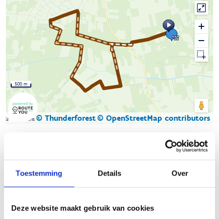
500 m
© Thunderforest
© OpenStreetMap contributors
Kaartgegevens
Beschrijving van de route
Toestemming
Details
Over
De ruiter- en menroute ‘Heidebos’
start aan manege
Heidebos en loopt via de Lembeekse bossen richting Evergems
grondgebied.
Deze website maakt gebruik van cookies