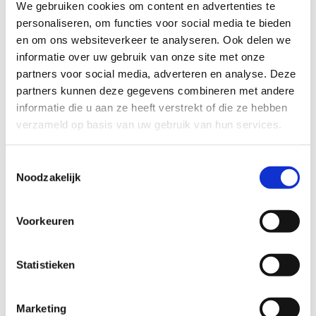
Er is een
g
roene lus
van 16,5 km (17,2 km voor menners).
We gebruiken cookies om content en advertenties te
Deze route loopt deels over Evergem (Ertvelde)
personaliseren, om functies voor social media te bieden
Er is een
b
ruine lus
van 10 km, met een verkorte route
en om ons websiteverkeer te analyseren. Ook delen we
van 8,7 km. Deze lus is enkel toegankelijk voor ruiters
informatie over uw gebruik van onze site met onze
en loopt richting de Lembeekse bossen.
partners voor social media, adverteren en analyse. Deze
partners kunnen deze gegevens combineren met andere
De route kreeg de toepasselijke naam
‘Heidebos’
mee en
informatie die u aan ze heeft verstrekt of die ze hebben
brengt ruiters en menners langs de mooiste stukjes heide en
verzameld op basis van uw gebruik van hun services.
bos van deze prachtige regio in het Meetjesland.” Eén van die
plekjes zijn de prachtige – maar ook druk bezochte -
Toestemmingsselectie
Lembeekse bossen, al was dat geen evidentie.
Noodzakelijk
“Toch zijn we ervan overtuigd dat de ruitersport hand in
hand moet kunnen gaan met andere vormen van recreatie in
Voorkeuren
het bos.”
Startplaatsen
Statistieken
Heide
40
9968
Assenede
Marketing