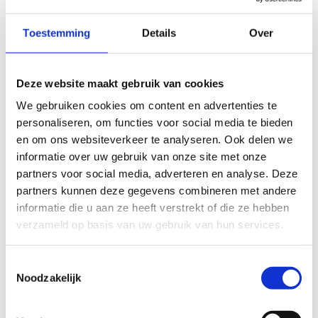
adembenemende uitzichten over het omliggende landschap.
Toestemming
Details
Over
De route begint met een pittige klim over de kleine terril –
ook gekend als de Avonturenberg - waarna je ook de
mijnterril van Beringen (de grote terril) op mag lopen. De
Deze website maakt gebruik van cookies
langere route strekt zich uit tot in de Stalse bossen, waar je
kan genieten van de bosrijke omgeving.
We gebruiken cookies om content en advertenties te
personaliseren, om functies voor social media te bieden
De Mijnterril van Beringen, een levend testament van het
en om ons websiteverkeer te analyseren. Ook delen we
Limburgse steenkoolmijnverleden, is op vandaag een bloeiend
informatie over uw gebruik van onze site met onze
natuurreservaat. Deze heuvel, met zijn afwisselende bosjes en
partners voor social media, adverteren en analyse. Deze
open plekken, herbergt een rijke flora en fauna. Op de steile
partners kunnen deze gegevens combineren met andere
hellingen zijn dit vooral bosjes zomereik, ruwe berk en
informatie die u aan ze heeft verstrekt of die ze hebben
meidoorn. Op de open plekken proberen kruiden en planten
verzameld op basis van uw gebruik van hun services.
zoals Sint-Janskruid, margriet en duizendblad dan weer een
plaatsje te veroveren. De vele aanwezige insecten zoals de
Toestemmingsselectie
blauwvleugelsprinkhaan en de koninginnepage staan op het
Noodzakelijk
menu van vogels zoals boompieper, graspieper en
veldleeuwerik. Bezoekers worden er beloond met
adembenemende vergezichten.