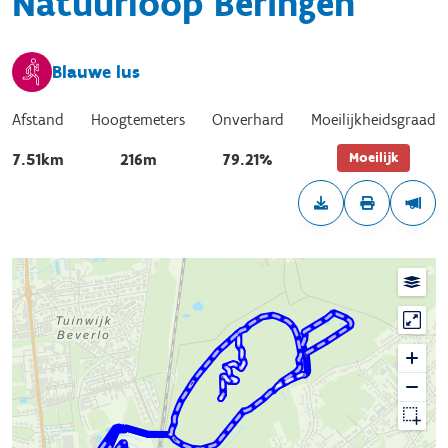
Natuurloop Beringen
Blauwe lus
Afstand
Hoogtemeters
Onverhard
Moeilijkheidsgraad
Moeilijk
7.51km
216m
79.21%