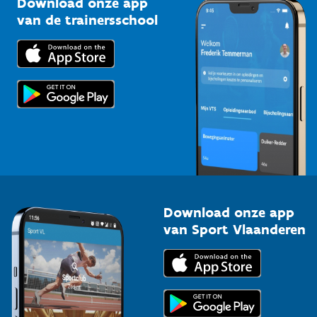
Download onze app
Bedrijven
van de trainersschool
Downloads
Trainers en begeleiders
Voor de pers
Scholen
Topsporters
Organisatoren van sportevenementen
Download onze app
van Sport Vlaanderen