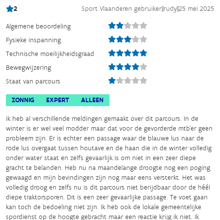
2
Sport Vlaanderen gebruiker
||
rudy
||
25 mei 2025
Algemene beoordeling
Fysieke inspanning
Technische moeilijkheidsgraad
Bewegwijzering
Staat van parcours
ZONNIG
EXPERT
ALLEEN
ik heb al verschillende meldingen gemaakt over dit parcours. In de
winter is er wel veel modder maar dat voor de gevorderde mtb'er geen
probleem zijn. Er is echter een passage waar de blauwe lus naar de
rode lus overgaat tussen houtave en de haan die in de winter volledig
onder water staat en zelfs gevaarlijk is om niet in een zeer diepe
gracht te belanden. Heb nu na maandelange droogte nog een poging
gewaagd en mijn bevindingen zijn nog maar eens versterkt. Het was
volledig droog en zelfs nu is dit parcours niet berijdbaar door de héél
diepe traktorsporen. Dit is een zeer gevaarlijke passage. Te voet gaan
kan toch de bedoeling niet zijn. Ik heb ook de lokale gemeentelijke
spordienst op de hoogte gebracht maar een reactie krijg ik niet. Ik