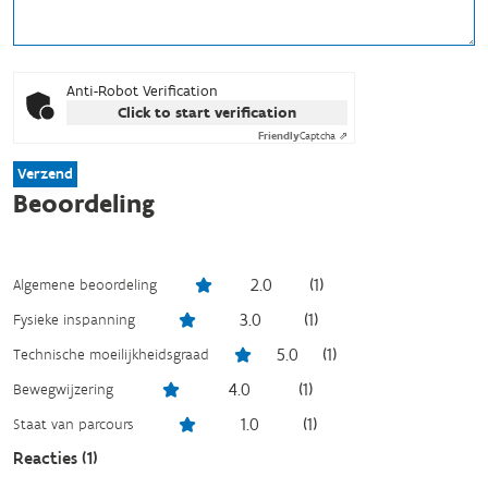
Anti-Robot Verification
Click to start verification
Friendly
Captcha ⇗
Verzend
Beoordeling
2.0
(
1
)
Algemene beoordeling
3.0
(
1
)
Fysieke inspanning
5.0
(
1
)
Technische moeilijkheidsgraad
4.0
(
1
)
Bewegwijzering
1.0
(
1
)
Staat van parcours
Reacties (
1
)