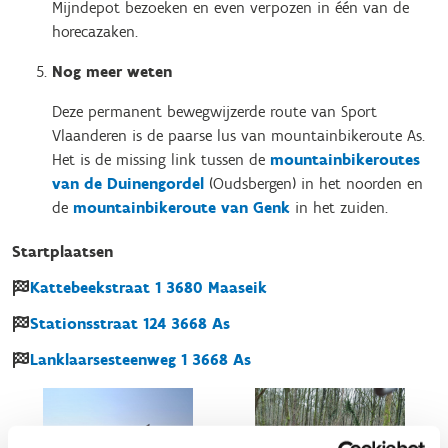
Mijndepot bezoeken en even verpozen in één van de
horecazaken.
Nog meer weten
Deze permanent bewegwijzerde route van Sport
Vlaanderen is de paarse lus van mountainbikeroute As.
Het is de missing link tussen de
mountainbikeroutes
van de Duinengordel
(Oudsbergen) in het noorden en
de
mountainbikeroute van Genk
in het zuiden.
Startplaatsen
Kattebeekstraat
1
3680
Maaseik
Stationsstraat
124
3668
As
Lanklaarsesteenweg
1
3668
As