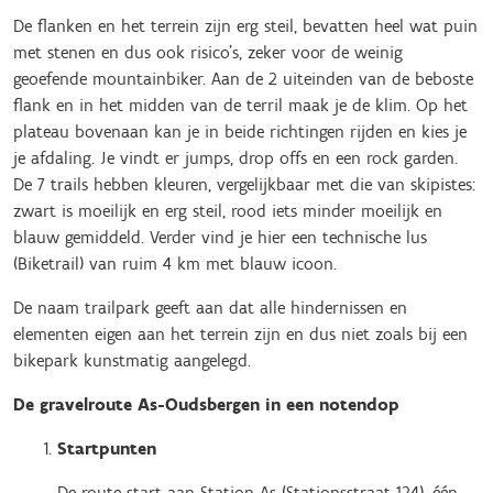
De flanken en het terrein zijn erg steil, bevatten heel wat puin
met stenen en dus ook risico’s, zeker voor de weinig
geoefende mountainbiker. Aan de 2 uiteinden van de beboste
flank en in het midden van de terril maak je de klim. Op het
plateau bovenaan kan je in beide richtingen rijden en kies je
je afdaling. Je vindt er jumps, drop offs en een rock garden.
De 7 trails hebben kleuren, vergelijkbaar met die van skipistes:
zwart is moeilijk en erg steil, rood iets minder moeilijk en
blauw gemiddeld. Verder vind je hier een technische lus
(Biketrail) van ruim 4 km met blauw icoon.
De naam trailpark geeft aan dat alle hindernissen en
elementen eigen aan het terrein zijn en dus niet zoals bij een
bikepark kunstmatig aangelegd.
De gravelroute As-Oudsbergen in een notendop
Startpunten
De route start aan Station As (Stationsstraat 124), één