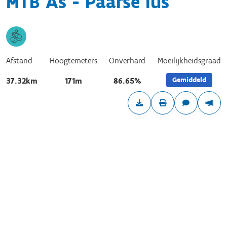
MTB As - Paarse lus
Afstand
Hoogtemeters
Onverhard
Moeilijkheidsgraad
Gemiddeld
37.32km
171m
86.65%