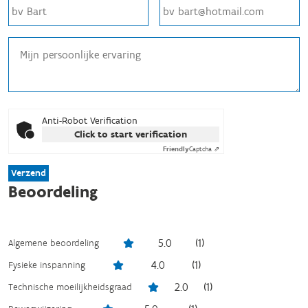
Anti-Robot Verification
Click to start verification
Friendly
Captcha ⇗
Verzend
Beoordeling
5.0
(
1
)
Algemene beoordeling
4.0
(
1
)
Fysieke inspanning
2.0
(
1
)
Technische moeilijkheidsgraad