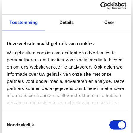
Toestemming
Details
Over
Wat vond je van deze route?
Deze website maakt gebruik van cookies
Jouw beoordeling helpt de kwaliteit van de routes in kaart
We gebruiken cookies om content en advertenties te
te brengen en andere mountainbikers te leiden naar de
personaliseren, om functies voor social media te bieden
fijnste plekken.
en om ons websiteverkeer te analyseren. Ook delen we
In onze
beoordelingsrichtlijnen
vind je tips om een
informatie over uw gebruik van onze site met onze
oprecht nuttige beoordeling te schrijven. Respecteer je
partners voor social media, adverteren en analyse. Deze
onze richtlijnen niet, dan kunnen wij beslissen jouw
partners kunnen deze gegevens combineren met andere
beoordelingen te verwijderen. Wij behouden ons het recht
informatie die u aan ze heeft verstrekt of die ze hebben
om kleine aanpassingen aan te brengen in het
verzameld op basis van uw gebruik van hun services.
tekstgedeelte van jouw evaluatie zonder de feitelijke
inhoud ervan te veranderen, bijvoorbeeld om taalfouten
Toestemmingsselectie
en leesbaarheid te verbeteren.​
Noodzakelijk