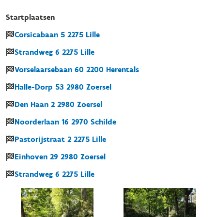
Startplaatsen
Corsicabaan
5
2275
Lille
Strandweg
6
2275
Lille
Vorselaarsebaan
60
2200
Herentals
Halle-Dorp
53
2980
Zoersel
Den Haan
2
2980
Zoersel
Noorderlaan
16
2970
Schilde
Pastorijstraat
2
2275
Lille
Einhoven
29
2980
Zoersel
Strandweg
6
2275
Lille