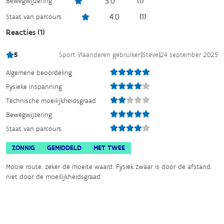
5.0
(
1
)
Bewegwijzering
4.0
(
1
)
Staat van parcours
Reacties (
1
)
5
Sport Vlaanderen gebruiker
||
Steve
||
24 september 2025
Algemene beoordeling
Fysieke inspanning
Technische moeilijkheidsgraad
Bewegwijzering
Staat van parcours
ZONNIG
GEMIDDELD
MET TWEE
Mooie route, zeker de moeite waard. Fysiek zwaar is door de afstand,
niet door de moeilijkheidsgraad.