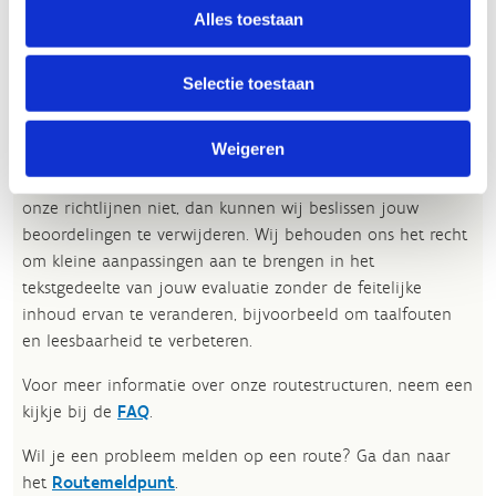
Alles toestaan
Jouw beoordeling helpt de kwaliteit van de routes in kaart
te brengen en andere mountainbikers te leiden naar de
Selectie toestaan
fijnste plekken.
Weigeren
In onze
beoordelingsrichtlijnen
vind je tips om een
oprecht nuttige beoordeling te schrijven. Respecteer je
onze richtlijnen niet, dan kunnen wij beslissen jouw
beoordelingen te verwijderen. Wij behouden ons het recht
om kleine aanpassingen aan te brengen in het
tekstgedeelte van jouw evaluatie zonder de feitelijke
inhoud ervan te veranderen, bijvoorbeeld om taalfouten
en leesbaarheid te verbeteren.​
Voor meer informatie over onze routestructuren, neem een
kijkje bij de
FAQ
.
Wil je een probleem melden op een route? Ga dan naar
het
Routemeldpunt
.