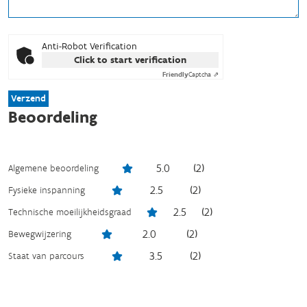
Anti-Robot Verification
Click to start verification
Friendly
Captcha ⇗
Verzend
Beoordeling
5.0
(
2
)
Algemene beoordeling
2.5
(
2
)
Fysieke inspanning
2.5
(
2
)
Technische moeilijkheidsgraad
2.0
(
2
)
Bewegwijzering
3.5
(
2
)
Staat van parcours