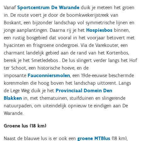
Vanaf
Sportcentrum De Warande
duik je meteen het groen
in. De route voert je door de boomkwekerijstreek van
Boskant, een bijzonder landschap vol symmetrische lijnen en
jonge aanplantingen. Daarna rij je het
Hospiesbos
binnen,
een rustig bosgebied dat vooral in het voorjaar betovert met
hyacinten en frisgroene ondergroei. Via de Varekouter, een
charmant landelijk gebied aan de rand van het Kortenbos,
bereik je het Smetledebos . De lus slingert verder langs het Hof
ter Schoot, een historische hoeve, en de
imposante
Fauconniersmolen
, een 19de-eeuwse beschermde
korenmolen die hoog boven het landschap uittorent. Langs
de Lege Weg duik je het
Provinciaal Domein Den
Blakken
in, met thematuinen, stuifduinen en slingerende
natuurpaden, om uiteindelijk opnieuw te eindigen aan De
Warande.
Groene lus (18 km)
Naast de blauwe lus is er ook een
groene MTBlus
(18 km),