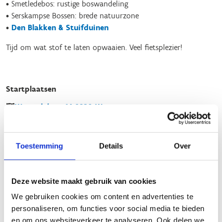
• Smetledebos: rustige boswandeling
• Serskampse Bossen: brede natuurzone
•
Den Blakken & Stuifduinen
Tijd om wat stof te laten opwaaien. Veel fietsplezier!
Startplaatsen
Warandelaan
14
9230
Wetteren
Grote Steenweg
104
9340
Lede
Toestemming
Details
Over
Deze website maakt gebruik van cookies
We gebruiken cookies om content en advertenties te
personaliseren, om functies voor social media te bieden
en om ons websiteverkeer te analyseren. Ook delen we