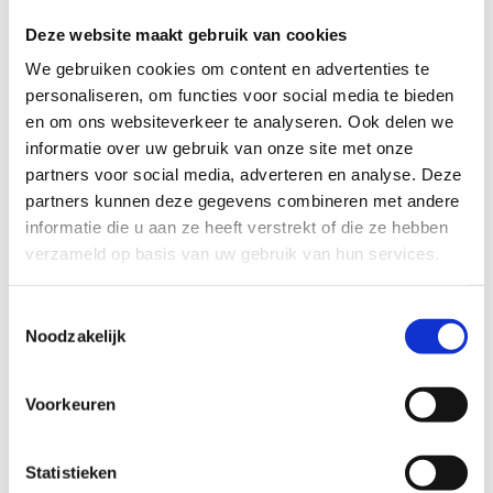
Deze website maakt gebruik van cookies
We gebruiken cookies om content en advertenties te
personaliseren, om functies voor social media te bieden
en om ons websiteverkeer te analyseren. Ook delen we
informatie over uw gebruik van onze site met onze
Wat vond je van deze route?
partners voor social media, adverteren en analyse. Deze
partners kunnen deze gegevens combineren met andere
informatie die u aan ze heeft verstrekt of die ze hebben
Jouw beoordeling helpt de kwaliteit van de routes in kaart
verzameld op basis van uw gebruik van hun services.
te brengen en andere mountainbikers te leiden naar de
fijnste plekken.
Toestemmingsselectie
In onze
beoordelingsrichtlijnen
vind je tips om een
Noodzakelijk
oprecht nuttige beoordeling te schrijven. Respecteer je
onze richtlijnen niet, dan kunnen wij beslissen jouw
Voorkeuren
beoordelingen te verwijderen. Wij behouden ons het recht
om kleine aanpassingen aan te brengen in het
tekstgedeelte van jouw evaluatie zonder de feitelijke
Statistieken
inhoud ervan te veranderen, bijvoorbeeld om taalfouten