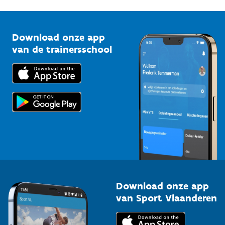
G-sport
Vlaamse Trainersschool
Sportclubs
Kennisplatform
Download onze app
Bedrijven
van de trainersschool
Downloads
Trainers en begeleiders
Voor de pers
Scholen
Topsporters
Organisatoren van sportevenementen
Download onze app
van Sport Vlaanderen