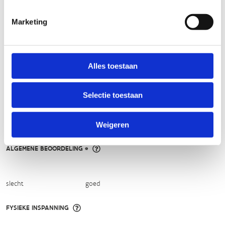
en leesbaarheid te verbeteren.​
Marketing
Voor meer informatie over onze routestructuren, neem een
kijkje bij de
FAQ
.
Wil je een probleem melden op een route? Ga dan naar
Alles toestaan
het
Routemeldpunt
.
Selectie toestaan
Heb je een vraag, contacteer ons via
sportievevrijetijd@sport.vlaanderen
.​
Weigeren
ALGEMENE BEOORDELING *
slecht
goed
FYSIEKE INSPANNING