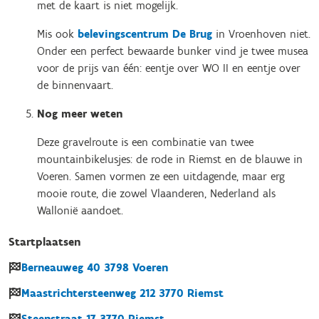
met de kaart is niet mogelijk.
Mis ook
belevingscentrum De Brug
in Vroenhoven niet.
Onder een perfect bewaarde bunker vind je twee musea
voor de prijs van één: eentje over WO II en eentje over
de binnenvaart.
Nog meer weten
Deze gravelroute is een combinatie van twee
mountainbikelusjes: de rode in Riemst en de blauwe in
Voeren. Samen vormen ze een uitdagende, maar erg
mooie route, die zowel Vlaanderen, Nederland als
Wallonië aandoet.
Startplaatsen
Berneauweg
40
3798
Voeren
Maastrichtersteenweg
212
3770
Riemst
Steenstraat
17
3770
Riemst