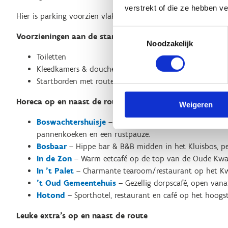
verstrekt of die ze hebben v
Hier is parking voorzien vlak bij de startlocatie.
Toestemmingsselectie
Voorzieningen aan de startplaats
Noodzakelijk
Toiletten
Kleedkamers & douches (op aanvraag)
Startborden met route-info
Horeca op en naast de route
Weigeren
Boswachtershuisje
– Gezellig gelegen midden in het Kl
pannenkoeken en een rustpauze.
Bosbaar
– Hippe bar & B&B midden in het Kluisbos, per
In de Zon
– Warm eetcafé op de top van de Oude Kwa
In ’t Palet
– Charmante tearoom/restaurant op het Kw
’t Oud Gemeentehuis
– Gezellig dorpscafé, open van
Hotond
– Sporthotel, restaurant en café op het hoogs
Leuke extra’s op en naast de route