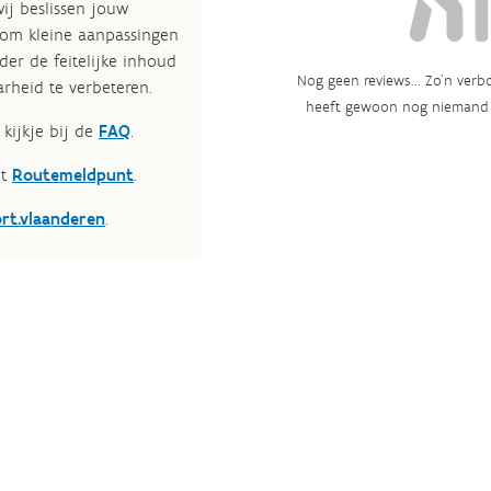
wij beslissen jouw
 om kleine aanpassingen
der de feitelijke inhoud
Nog geen reviews... Zo’n verbo
rheid te verbeteren.​
heeft gewoon nog niemand 
kijkje bij de
FAQ
.
et
Routemeldpunt
.
ort.vlaanderen
.​