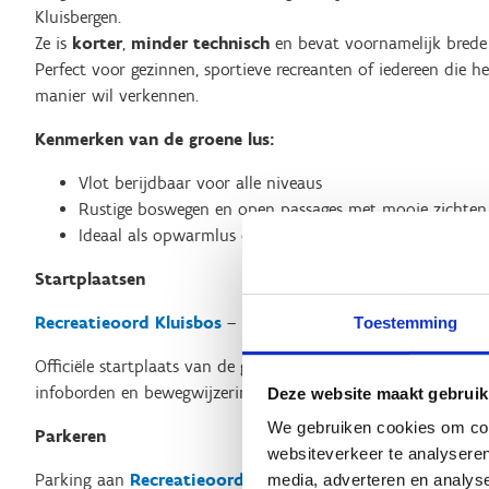
Kluisbergen.
Ze is
korter
,
minder technisch
en bevat voornamelijk brede 
Perfect voor gezinnen, sportieve recreanten of iedereen die 
manier wil verkennen.
Kenmerken van de groene lus:
Vlot berijdbaar voor alle niveaus
Rustige boswegen en open passages met mooie zichten
Ideaal als opwarmlus of om het gebied te leren kennen
Startplaatsen
Recreatieoord Kluisbos
– Poletsestraat 55–59, Kluisbergen
Toestemming
Officiële startplaats van de groene, blauwe én rode lus. De pl
infoborden en bewegwijzering.
Deze website maakt gebruik
We gebruiken cookies om cont
Parkeren
websiteverkeer te analyseren
Parking aan
Recreatieoord Kluisbos
media, adverteren en analys