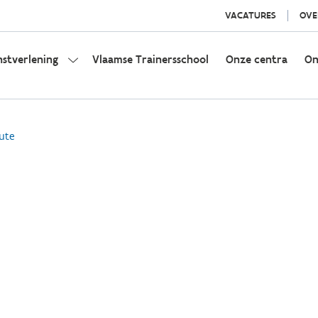
VACATURES
OVE
nstverlening
Vlaamse Trainersschool
Onze centra
On
ute