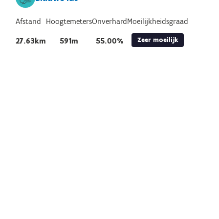
Afstand
Hoogtemeters
Onverhard
Moeilijkheidsgraad
Zeer moeilijk
27.63km
591m
55.00%