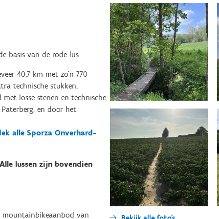
e basis van de rode lus
eveer 40,7 km met zo’n 770
tra technische stukken,
 met losse stenen en technische
e Paterberg, en door het
ek alle Sporza Onverhard-
Alle lussen zijn bovendien
et mountainbikeaanbod van
Bekijk alle foto's