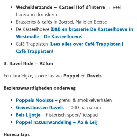
Wechelderzande – Kasteel Hof d’Interre
→ veel
horeca in dorpskern
Brasseries & cafés in Zoersel, Malle en Beerse
De Kasteelhoeve (
B&B en brasserie De Kasteelhoeve in
Westmalle - De Kasteelhoeve
)
Café Trappisten (
Lees alles over Café Trappisten |
Café Trappisten
)
3. Ravel Ride – 92 km
Een landelijke, stoere lus via
Poppel
en
Ravels
.
Bezienswaardigheden onderweg
Poppels Mooiste
– grens‑ & smokkelverhalen
Gewestbossen Ravels
– 1000 ha natuur
Bels Lijntje
– historisch spoor/fietspad
Poppel natuurwandeling – Aa & Leij
Horeca‑tips