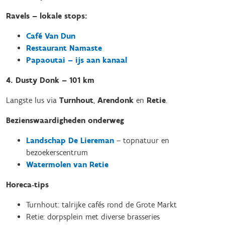
Ravels – lokale stops:
Café Van Dun
Restaurant Namaste
Papaoutai – ijs aan kanaa
l
4. Dusty Donk – 101 km
Langste lus via
Turnhout
,
Arendonk
en
Retie
.
Bezienswaardigheden onderweg
Landschap De Liereman
– topnatuur en
bezoekerscentrum
Watermolen van Retie
Horeca‑tips
Turnhout: talrijke cafés rond de Grote Markt
Retie: dorpsplein met diverse brasseries