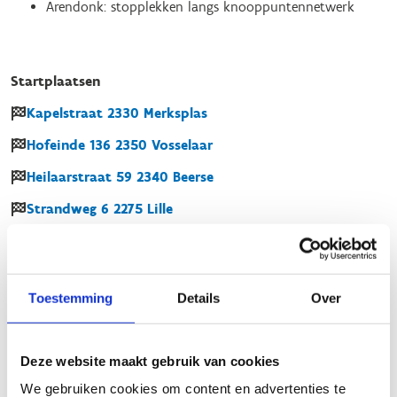
Arendonk: stopplekken langs knooppuntennetwerk
Startplaatsen
Kapelstraat
2330
Merksplas
Hofeinde
136
2350
Vosselaar
Heilaarstraat
59
2340
Beerse
Strandweg
6
2275
Lille
Corsendonk
2
2360
Oud-Turnhout
Toestemming
Details
Over
Deze website maakt gebruik van cookies
We gebruiken cookies om content en advertenties te