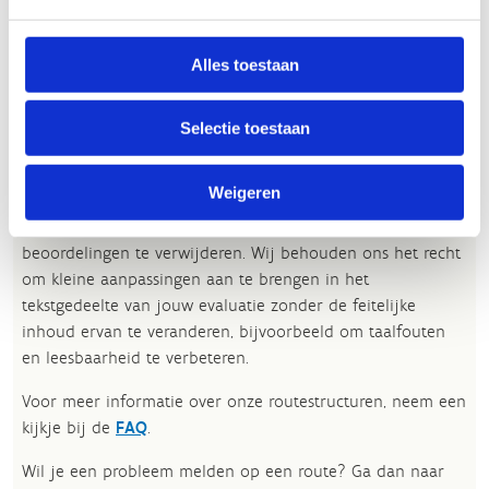
Alles toestaan
Jouw beoordeling helpt de kwaliteit van de routes in kaart
te brengen en andere mountainbikers te leiden naar de
Selectie toestaan
fijnste plekken.
In onze
beoordelingsrichtlijnen
vind je tips om een
Weigeren
oprecht nuttige beoordeling te schrijven. Respecteer je
onze richtlijnen niet, dan kunnen wij beslissen jouw
beoordelingen te verwijderen. Wij behouden ons het recht
om kleine aanpassingen aan te brengen in het
tekstgedeelte van jouw evaluatie zonder de feitelijke
inhoud ervan te veranderen, bijvoorbeeld om taalfouten
en leesbaarheid te verbeteren.​
Voor meer informatie over onze routestructuren, neem een
kijkje bij de
FAQ
.
Wil je een probleem melden op een route? Ga dan naar