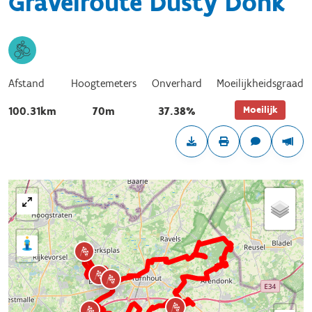
Gravelroute Dusty Donk
Afstand
Hoogtemeters
Onverhard
Moeilijkheidsgraad
Moeilijk
100.31km
70m
37.38%